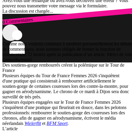
Avez-vous une remarque ou avez-vous découvert une erreur ? Vous
pouvez nous transmettre votre message via le formulaire.
La discussion est chargée...
0 Commentaires
Connexion
Comme nous voulons continuer à modérer personnellement les débats
de commentaires, nous sommes obligés de fermer la fonction de
commentaire 72 heures après la publication d’un article. Merci de vot
compréhension!
Des soutiens-gorge rembourrés créent la polémique sur le Tour de
France
Plusieurs équipes du Tour de France Femmes 2026 s'inquiètent
d'une pratique qui consisterait à rembourrer artificiellement le
soutien-gorge de certaines coureuses lors des contre-la-montre, pour
gagner en aérodynamisme. Le chrono de ce mardi à Dijon sera donc
surveillé de très près.
Plusieurs équipes engagées sur le Tour de France Femmes 2026
s'inquiètent d'une pratique qui fleurirait en douce, dans les pelotons
professionnels: rembourrer le soutien-gorge des coureuses lors des
chronos, afin de gagner en aérodynamisme, écrivent le média
néerlandais
Wielerflit
et
BFM Sport
.
L’article