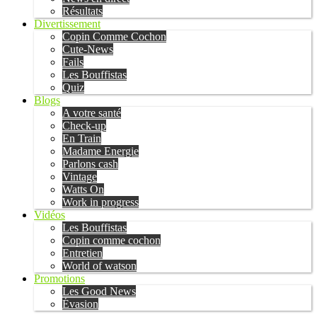
Résultats
Divertissement
Copin Comme Cochon
Cute-News
Fails
Les Bouffistas
Quiz
Blogs
A votre santé
Check-up
En Train
Madame Energie
Parlons cash
Vintage
Watts On
Work in progress
Vidéos
Les Bouffistas
Copin comme cochon
Entretien
World of watson
Promotions
Les Good News
Évasion