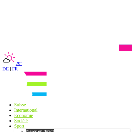
29°
DE
|
FR
Suisse
International
Economie
Société
Sport
News en direct