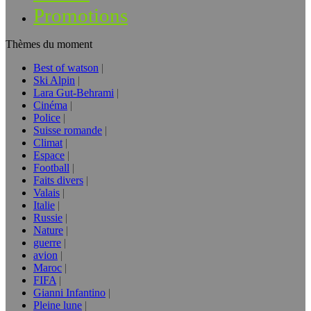
Promotions
Thèmes du moment
Best of watson
Ski Alpin
Lara Gut-Behrami
Cinéma
Police
Suisse romande
Climat
Espace
Football
Faits divers
Valais
Italie
Russie
Nature
guerre
avion
Maroc
FIFA
Gianni Infantino
Pleine lune