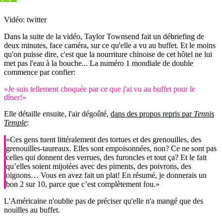
Vidéo: twitter
Dans la suite de la vidéo, Taylor Townsend fait un débriefing de
deux minutes, face caméra, sur ce qu'elle a vu au buffet. Et le moins
qu'on puisse dire, c'est que la nourriture chinoise de cet hôtel ne lui
met pas l'eau à la bouche... La numéro 1 mondiale de double
commence par confier:
«Je suis tellement choquée par ce que j'ai vu au buffet pour le
dîner!»
Elle détaille ensuite, l'air dégoûté,
dans des propos repris par
Tennis
Temple
:
«Ces gens tuent littéralement des tortues et des grenouilles, des
grenouilles-taureaux. Elles sont empoisonnées, non? Ce ne sont pas
celles qui donnent des verrues, des furoncles et tout ça? Et le fait
qu’elles soient mijotées avec des piments, des poivrons, des
oignons… Vous en avez fait un plat! En résumé, je donnerais un
bon 2 sur 10, parce que c’est complètement fou.»
L'Américaine n'oublie pas de préciser qu'elle n'a mangé que des
nouilles au buffet.