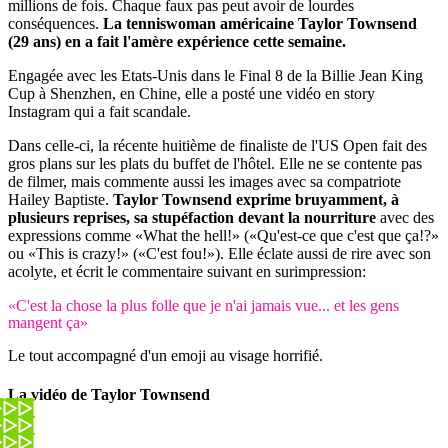
millions de fois. Chaque faux pas peut avoir de lourdes
conséquences.
La tenniswoman américaine Taylor Townsend
(29 ans) en a fait l'amère expérience cette semaine.
Engagée avec les Etats-Unis dans le Final 8 de la Billie Jean King
Cup à Shenzhen, en Chine, elle a posté une vidéo en story
Instagram qui a fait scandale.
Dans celle-ci, la récente huitième de finaliste de l'US Open fait des
gros plans sur les plats du buffet de l'hôtel. Elle ne se contente pas
de filmer, mais commente aussi les images avec sa compatriote
Hailey Baptiste.
Taylor Townsend exprime bruyamment, à
plusieurs reprises, sa stupéfaction devant la nourriture
avec des
expressions comme «What the hell!» («Qu'est-ce que c'est que ça!?»
ou «This is crazy!» («C'est fou!»). Elle éclate aussi de rire avec son
acolyte, et écrit le commentaire suivant en surimpression:
«C'est la chose la plus folle que je n'ai jamais vue... et les gens
mangent ça»
Le tout accompagné d'un emoji au visage horrifié.
La vidéo de Taylor Townsend