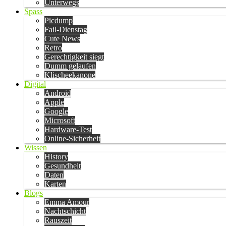
Unterwegs
Spass
Picdump
Fail-Dienstag
Cute News
Retro
Gerechtigkeit siegt
Dumm gelaufen
Klischeekanone
Digital
Android
Apple
Google
Microsoft
Hardware-Test
Online-Sicherheit
Wissen
History
Gesundheit
Daten
Karten
Blogs
Emma Amour
Nachtschicht
Rauszeit