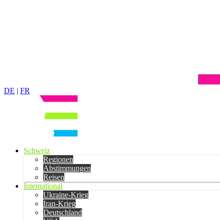
DE
|
FR
Schweiz
Regionen
Abstimmungen
Reisen
International
Ukraine-Krieg
Iran-Krieg
Deutschland