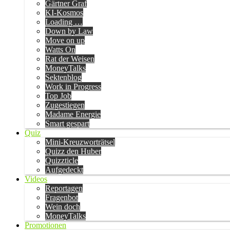
Gärtner Graf
KI-Kosmos
Loading …
Down by Law
Move on up
Watts On
Rat der Weisen
MoneyTalks
Sektenblog
Work in Progress
Top Job
Zugestiegen
Madame Energie
Smart gespart
Quiz
Mini-Kreuzworträtsel
Quizz den Huber
Quizzticle
Aufgedeckt
Videos
Reportagen
Fragenbot
Wein doch
MoneyTalks
Promotionen