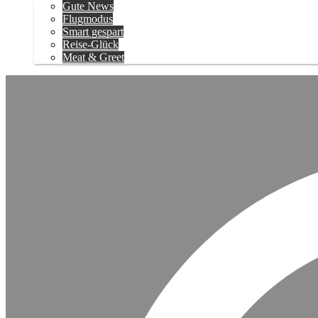
Gute News
Flugmodus
Smart gespart
Reise-Glück
Meat & Greet