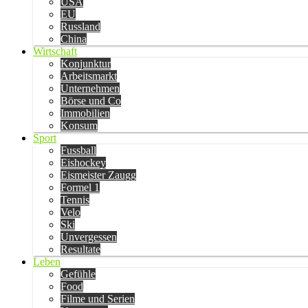
USA
EU
Russland
China
Wirtschaft
Konjunktur
Arbeitsmarkt
Unternehmen
Börse und Co
Immobilien
Konsum
Sport
Fussball
Eishockey
Eismeister Zaugg
Formel 1
Tennis
Velo
Ski
Unvergessen
Resultate
Leben
Gefühle
Food
Filme und Serien