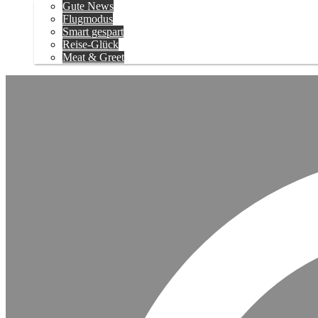
Gute News
Flugmodus
Smart gespart
Reise-Glück
Meat & Greet