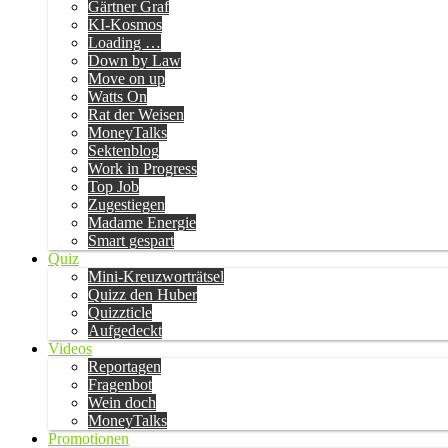
Gärtner Graf
KI-Kosmos
Loading …
Down by Law
Move on up
Watts On
Rat der Weisen
MoneyTalks
Sektenblog
Work in Progress
Top Job
Zugestiegen
Madame Energie
Smart gespart
Quiz
Mini-Kreuzworträtsel
Quizz den Huber
Quizzticle
Aufgedeckt
Videos
Reportagen
Fragenbot
Wein doch
MoneyTalks
Promotionen