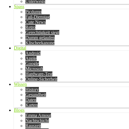
Unterwegs
Spass
Picdump
Fail-Dienstag
Cute News
Retro
Gerechtigkeit siegt
Dumm gelaufen
Klischeekanone
Digital
Android
Apple
Google
Microsoft
Hardware-Test
Online-Sicherheit
Wissen
History
Gesundheit
Daten
Karten
Blogs
Emma Amour
Nachtschicht
Rauszeit