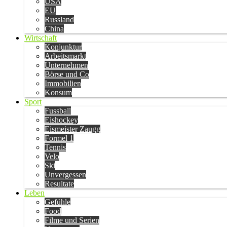
USA
EU
Russland
China
Wirtschaft
Konjunktur
Arbeitsmarkt
Unternehmen
Börse und Co
Immobilien
Konsum
Sport
Fussball
Eishockey
Eismeister Zaugg
Formel 1
Tennis
Velo
Ski
Unvergessen
Resultate
Leben
Gefühle
Food
Filme und Serien