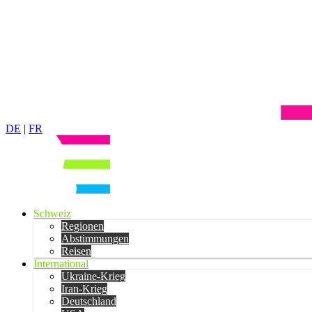
DE
|
FR
Schweiz
Regionen
Abstimmungen
Reisen
International
Ukraine-Krieg
Iran-Krieg
Deutschland