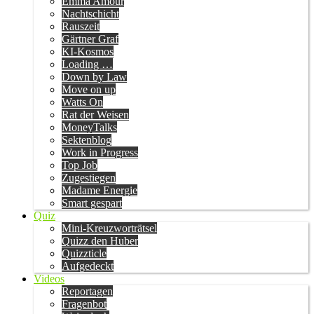
Emma Amour
Nachtschicht
Rauszeit
Gärtner Graf
KI-Kosmos
Loading …
Down by Law
Move on up
Watts On
Rat der Weisen
MoneyTalks
Sektenblog
Work in Progress
Top Job
Zugestiegen
Madame Energie
Smart gespart
Quiz
Mini-Kreuzworträtsel
Quizz den Huber
Quizzticle
Aufgedeckt
Videos
Reportagen
Fragenbot