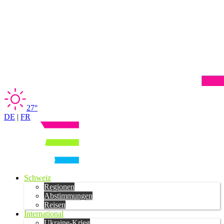
27°
DE
|
FR
Schweiz
Regionen
Abstimmungen
Reisen
International
Ukraine-Krieg