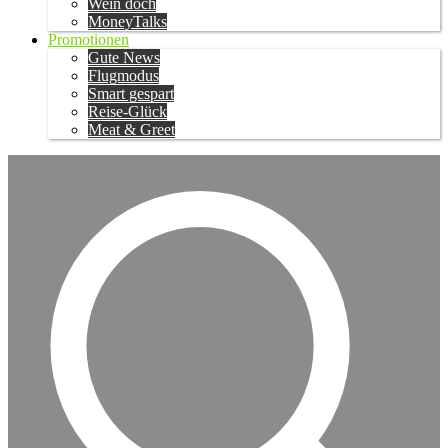
Wein doch
MoneyTalks
Promotionen
Gute News
Flugmodus
Smart gespart
Reise-Glück
Meat & Greet