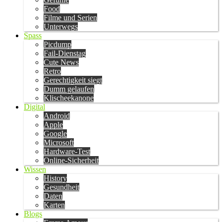
Food
Filme und Serien
Unterwegs
Spass
Picdump
Fail-Dienstag
Cute News
Retro
Gerechtigkeit siegt
Dumm gelaufen
Klischeekanone
Digital
Android
Apple
Google
Microsoft
Hardware-Test
Online-Sicherheit
Wissen
History
Gesundheit
Daten
Karten
Blogs