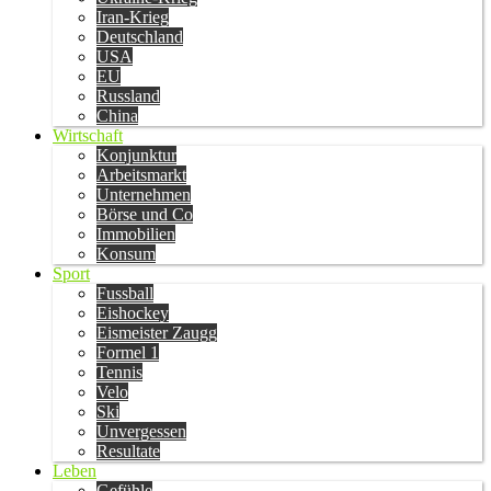
Iran-Krieg
Deutschland
USA
EU
Russland
China
Wirtschaft
Konjunktur
Arbeitsmarkt
Unternehmen
Börse und Co
Immobilien
Konsum
Sport
Fussball
Eishockey
Eismeister Zaugg
Formel 1
Tennis
Velo
Ski
Unvergessen
Resultate
Leben
Gefühle