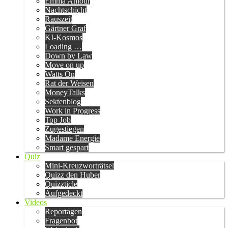
Emma Amour
Nachtschicht
Rauszeit
Gärtner Graf
KI-Kosmos
Loading …
Down by Law
Move on up
Watts On
Rat der Weisen
MoneyTalks
Sektenblog
Work in Progress
Top Job
Zugestiegen
Madame Energie
Smart gespart
Quiz
Mini-Kreuzworträtsel
Quizz den Huber
Quizzticle
Aufgedeckt
Videos
Reportagen
Fragenbot