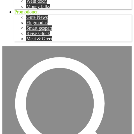
Wein doch
MoneyTalks
Promotionen
Gute News
Flugmodus
Smart gespart
Reise-Glück
Meat & Greet