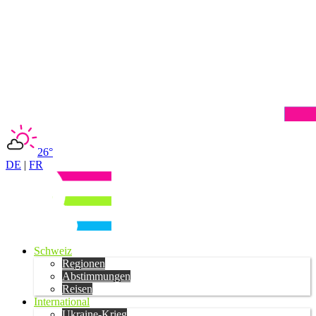
26°
DE
|
FR
Schweiz
Regionen
Abstimmungen
Reisen
International
Ukraine-Krieg