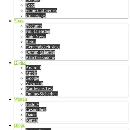
Food
Filme und Serien
Unterwegs
Spass
Picdump
Fail-Dienstag
Cute News
Retro
Gerechtigkeit siegt
Dumm gelaufen
Klischeekanone
Digital
Android
Apple
Google
Microsoft
Hardware-Test
Online-Sicherheit
Wissen
History
Gesundheit
Daten
Karten
Blogs