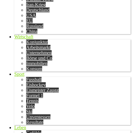
Iran-Krieg
Deutschland
USA
EU
Russland
China
Wirtschaft
Konjunktur
Arbeitsmarkt
Unternehmen
Börse und Co
Immobilien
Konsum
Sport
Fussball
Eishockey
Eismeister Zaugg
Formel 1
Tennis
Velo
Ski
Unvergessen
Resultate
Leben
Gefühle