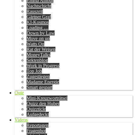
Emma Amour
Nachtschicht
Rauszeit
Gärtner Graf
KI-Kosmos
Loading …
Down by Law
Move on up
Watts On
Rat der Weisen
MoneyTalks
Sektenblog
Work in Progress
Top Job
Zugestiegen
Madame Energie
Smart gespart
Quiz
Mini-Kreuzworträtsel
Quizz den Huber
Quizzticle
Aufgedeckt
Videos
Reportagen
Fragenbot