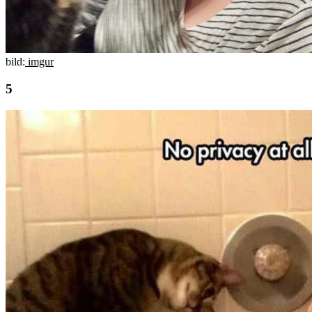
bild:
imgur