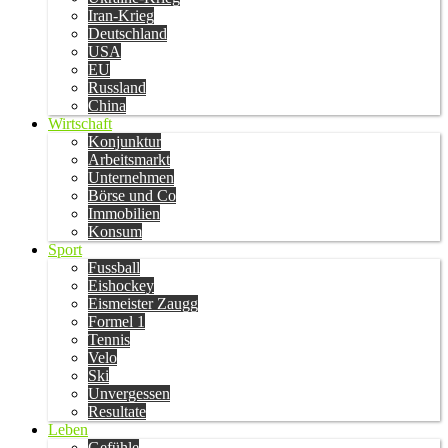
Iran-Krieg
Deutschland
USA
EU
Russland
China
Wirtschaft
Konjunktur
Arbeitsmarkt
Unternehmen
Börse und Co
Immobilien
Konsum
Sport
Fussball
Eishockey
Eismeister Zaugg
Formel 1
Tennis
Velo
Ski
Unvergessen
Resultate
Leben
Gefühle