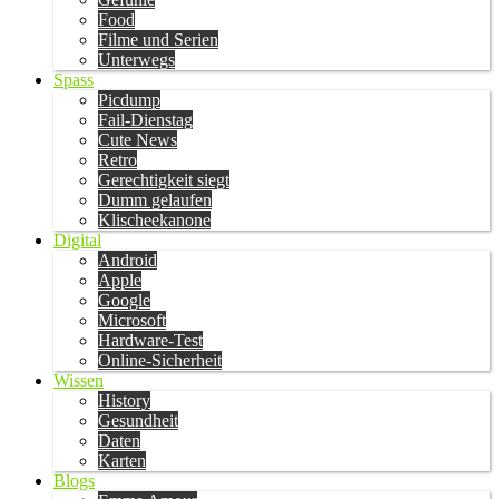
Food
Filme und Serien
Unterwegs
Spass
Picdump
Fail-Dienstag
Cute News
Retro
Gerechtigkeit siegt
Dumm gelaufen
Klischeekanone
Digital
Android
Apple
Google
Microsoft
Hardware-Test
Online-Sicherheit
Wissen
History
Gesundheit
Daten
Karten
Blogs