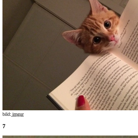
bild:
imgur