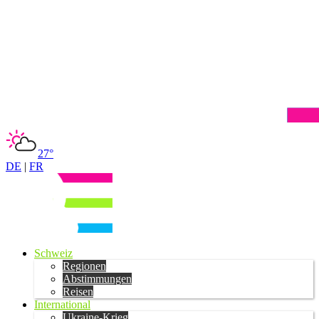
27°
DE
|
FR
Schweiz
Regionen
Abstimmungen
Reisen
International
Ukraine-Krieg