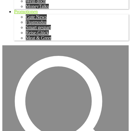
Wein doch
MoneyTalks
Promotionen
Gute News
Flugmodus
Smart gespart
Reise-Glück
Meat & Greet