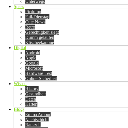
Unterwegs
Spass
Picdump
Fail-Dienstag
Cute News
Retro
Gerechtigkeit siegt
Dumm gelaufen
Klischeekanone
Digital
Android
Apple
Google
Microsoft
Hardware-Test
Online-Sicherheit
Wissen
History
Gesundheit
Daten
Karten
Blogs
Emma Amour
Nachtschicht
Rauszeit