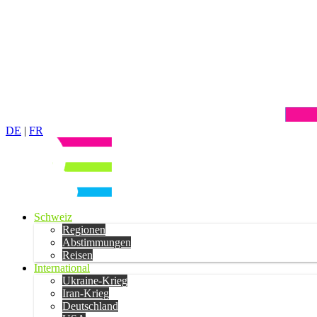
DE
|
FR
Schweiz
Regionen
Abstimmungen
Reisen
International
Ukraine-Krieg
Iran-Krieg
Deutschland