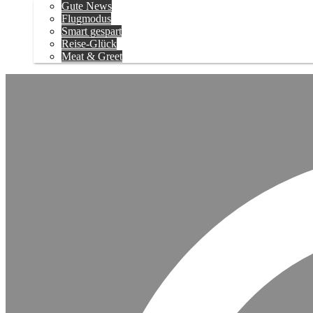
Gute News
Flugmodus
Smart gespart
Reise-Glück
Meat & Greet