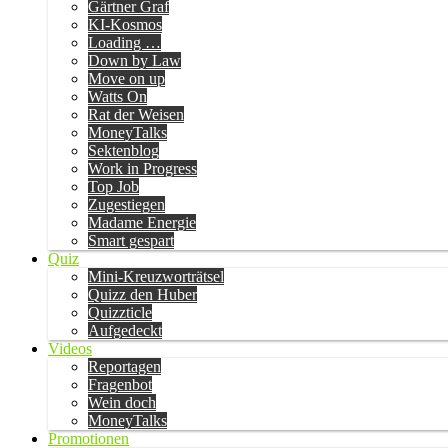
Gärtner Graf
KI-Kosmos
Loading …
Down by Law
Move on up
Watts On
Rat der Weisen
MoneyTalks
Sektenblog
Work in Progress
Top Job
Zugestiegen
Madame Energie
Smart gespart
Quiz
Mini-Kreuzworträtsel
Quizz den Huber
Quizzticle
Aufgedeckt
Videos
Reportagen
Fragenbot
Wein doch
MoneyTalks
Promotionen