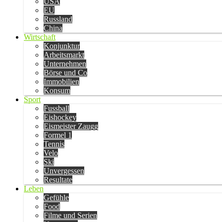
USA
EU
Russland
China
Wirtschaft
Konjunktur
Arbeitsmarkt
Unternehmen
Börse und Co
Immobilien
Konsum
Sport
Fussball
Eishockey
Eismeister Zaugg
Formel 1
Tennis
Velo
Ski
Unvergessen
Resultate
Leben
Gefühle
Food
Filme und Serien