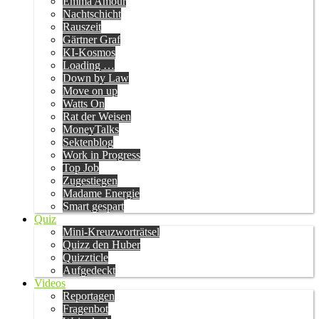
Emma Amour
Nachtschicht
Rauszeit
Gärtner Graf
KI-Kosmos
Loading …
Down by Law
Move on up
Watts On
Rat der Weisen
MoneyTalks
Sektenblog
Work in Progress
Top Job
Zugestiegen
Madame Energie
Smart gespart
Quiz
Mini-Kreuzworträtsel
Quizz den Huber
Quizzticle
Aufgedeckt
Videos
Reportagen
Fragenbot