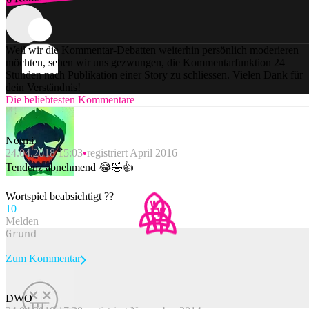
Weil wir die Kommentar-Debatten weiterhin persönlich moderieren
möchten, sehen wir uns gezwungen, die Kommentarfunktion 24
Stunden nach Publikation einer Story zu schliessen. Vielen Dank für
dein Verständnis!
Die beliebtesten Kommentare
Normi
24.04.2018 15:03
registriert April 2016
Tendenz abnehmend 😂🤣👍
Wortspiel beabsichtigt ??
1
0
Melden
Zum Kommentar
DWO