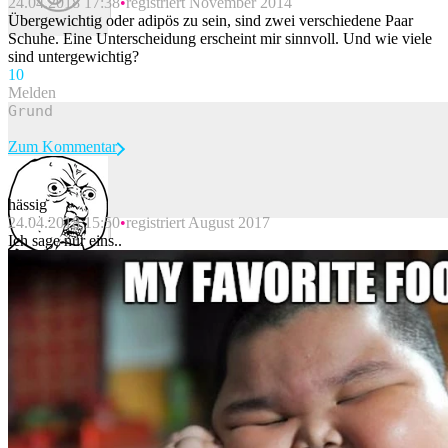
24.04.2018 17:38
registriert November 2014
Beitrag melden
Übergewichtig oder adipös zu sein, sind zwei verschiedene Paar
Schuhe. Eine Unterscheidung erscheint mir sinnvoll. Und wie viele
sind untergewichtig?
1
0
Melden
Zum Kommentar
hässig
24.04.2018 15:50
registriert August 2017
Beitrag melden
Ich sage nur eins..