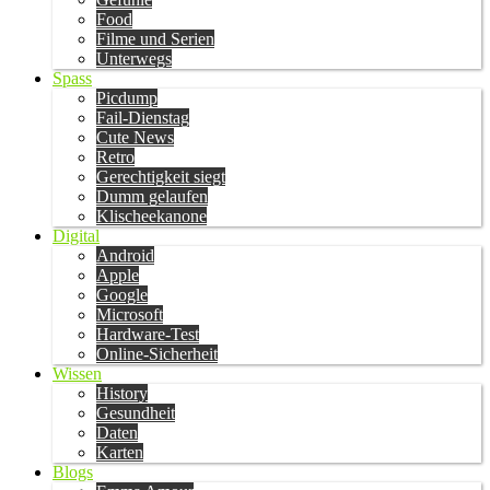
Food
Filme und Serien
Unterwegs
Spass
Picdump
Fail-Dienstag
Cute News
Retro
Gerechtigkeit siegt
Dumm gelaufen
Klischeekanone
Digital
Android
Apple
Google
Microsoft
Hardware-Test
Online-Sicherheit
Wissen
History
Gesundheit
Daten
Karten
Blogs