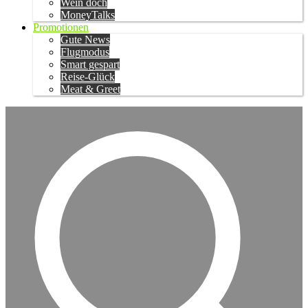
Wein doch
MoneyTalks
Promotionen
Gute News
Flugmodus
Smart gespart
Reise-Glück
Meat & Greet