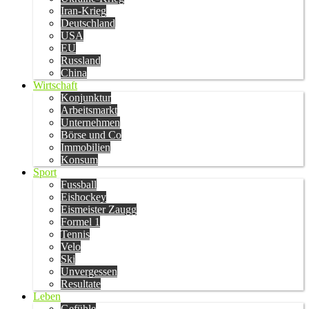
Iran-Krieg
Deutschland
USA
EU
Russland
China
Wirtschaft
Konjunktur
Arbeitsmarkt
Unternehmen
Börse und Co
Immobilien
Konsum
Sport
Fussball
Eishockey
Eismeister Zaugg
Formel 1
Tennis
Velo
Ski
Unvergessen
Resultate
Leben
Gefühle