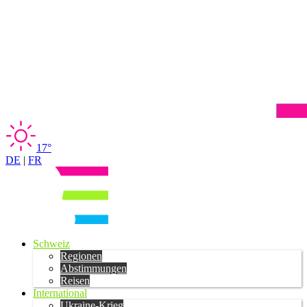
17°
DE
|
FR
Schweiz
Regionen
Abstimmungen
Reisen
International
Ukraine-Krieg