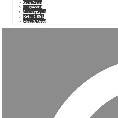
Gute News
Flugmodus
Smart gespart
Reise-Glück
Meat & Greet