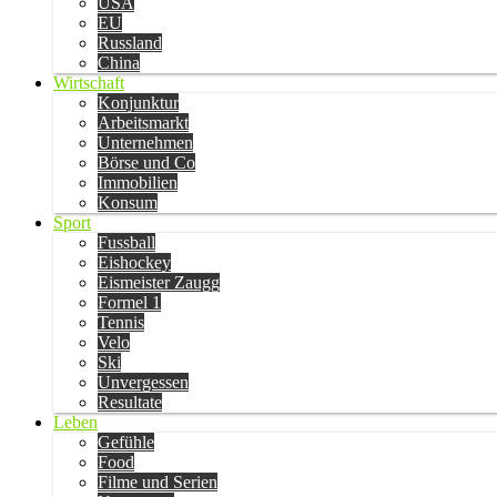
USA
EU
Russland
China
Wirtschaft
Konjunktur
Arbeitsmarkt
Unternehmen
Börse und Co
Immobilien
Konsum
Sport
Fussball
Eishockey
Eismeister Zaugg
Formel 1
Tennis
Velo
Ski
Unvergessen
Resultate
Leben
Gefühle
Food
Filme und Serien