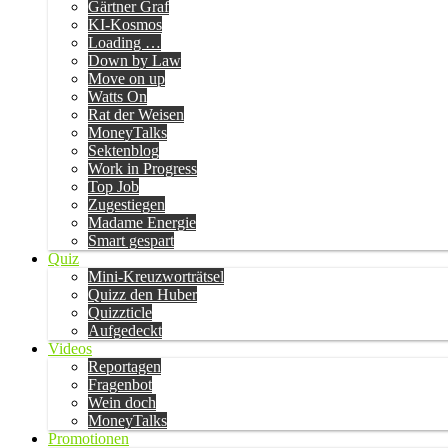
Gärtner Graf
KI-Kosmos
Loading …
Down by Law
Move on up
Watts On
Rat der Weisen
MoneyTalks
Sektenblog
Work in Progress
Top Job
Zugestiegen
Madame Energie
Smart gespart
Quiz
Mini-Kreuzworträtsel
Quizz den Huber
Quizzticle
Aufgedeckt
Videos
Reportagen
Fragenbot
Wein doch
MoneyTalks
Promotionen