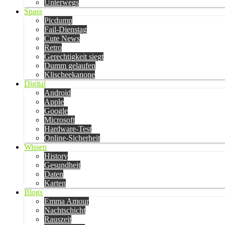
Unterwegs
Spass
Picdump
Fail-Dienstag
Cute News
Retro
Gerechtigkeit siegt
Dumm gelaufen
Klischeekanone
Digital
Android
Apple
Google
Microsoft
Hardware-Test
Online-Sicherheit
Wissen
History
Gesundheit
Daten
Karten
Blogs
Emma Amour
Nachtschicht
Rauszeit