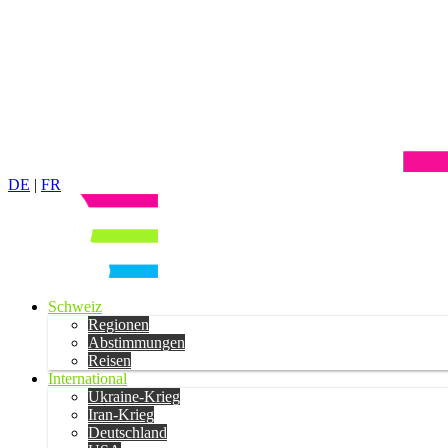
DE
|
FR
Schweiz
Regionen
Abstimmungen
Reisen
International
Ukraine-Krieg
Iran-Krieg
Deutschland