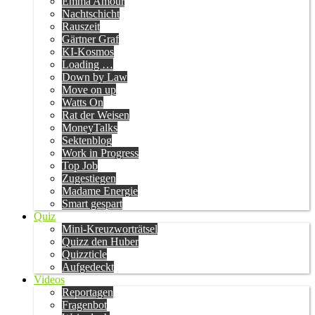
Emma Amour
Nachtschicht
Rauszeit
Gärtner Graf
KI-Kosmos
Loading …
Down by Law
Move on up
Watts On
Rat der Weisen
MoneyTalks
Sektenblog
Work in Progress
Top Job
Zugestiegen
Madame Energie
Smart gespart
Quiz
Mini-Kreuzworträtsel
Quizz den Huber
Quizzticle
Aufgedeckt
Videos
Reportagen
Fragenbot