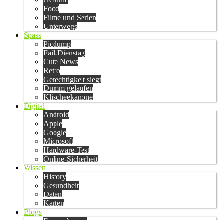
Food
Filme und Serien
Unterwegs
Spass
Picdump
Fail-Dienstag
Cute News
Retro
Gerechtigkeit siegt
Dumm gelaufen
Klischeekanone
Digital
Android
Apple
Google
Microsoft
Hardware-Test
Online-Sicherheit
Wissen
History
Gesundheit
Daten
Karten
Blogs