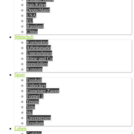
Iran-Krieg
Deutschland
USA
EU
Russland
China
Wirtschaft
Konjunktur
Arbeitsmarkt
Unternehmen
Börse und Co
Immobilien
Konsum
Sport
Fussball
Eishockey
Eismeister Zaugg
Formel 1
Tennis
Velo
Ski
Unvergessen
Resultate
Leben
Gefühle