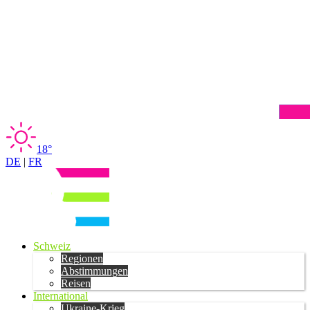
18°
DE
|
FR
Schweiz
Regionen
Abstimmungen
Reisen
International
Ukraine-Krieg