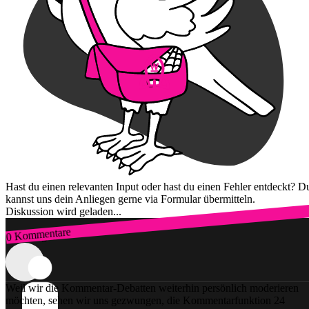
Hast du einen relevanten Input oder hast du einen Fehler entdeckt? D
kannst uns dein Anliegen gerne via Formular übermitteln.
Diskussion wird geladen...
0 Kommentare
Zum Login
Weil wir die Kommentar-Debatten weiterhin persönlich moderieren
möchten, sehen wir uns gezwungen, die Kommentarfunktion 24