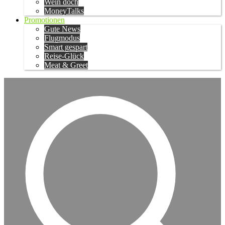
Wein doch
MoneyTalks
Promotionen
Gute News
Flugmodus
Smart gespart
Reise-Glück
Meat & Greet