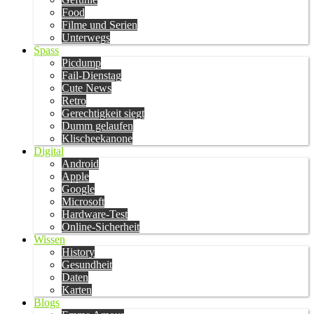
Food
Filme und Serien
Unterwegs
Spass
Picdump
Fail-Dienstag
Cute News
Retro
Gerechtigkeit siegt
Dumm gelaufen
Klischeekanone
Digital
Android
Apple
Google
Microsoft
Hardware-Test
Online-Sicherheit
Wissen
History
Gesundheit
Daten
Karten
Blogs