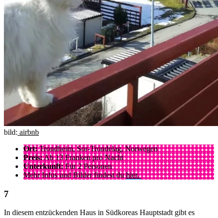
bild:
airbnb
Ort:
Trondheim, Sor-Trondelag, Norwegen
Preis:
Ab 13 Franken pro Nacht
Unterkunft:
Für 2 Personen
Mehr Infos und Bilder findest du
hier.
In diesem entzückenden Haus in Südkoreas Hauptstadt gibt es