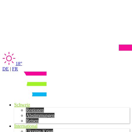
18°
DE
|
FR
Schweiz
Regionen
Abstimmungen
Reisen
International
Ukraine-Krieg