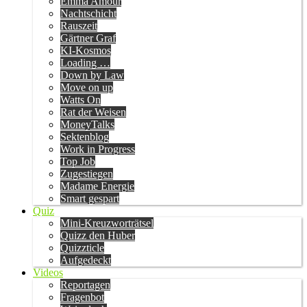
Emma Amour
Nachtschicht
Rauszeit
Gärtner Graf
KI-Kosmos
Loading …
Down by Law
Move on up
Watts On
Rat der Weisen
MoneyTalks
Sektenblog
Work in Progress
Top Job
Zugestiegen
Madame Energie
Smart gespart
Quiz
Mini-Kreuzworträtsel
Quizz den Huber
Quizzticle
Aufgedeckt
Videos
Reportagen
Fragenbot