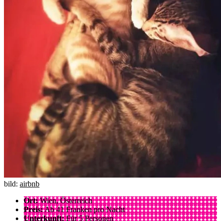
bild:
airbnb
Ort:
Wien, Österreich
Preis:
Ab 41 Franken pro Nacht
Unterkunft:
Für 5 Personen