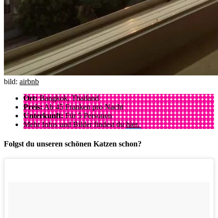
bild:
airbnb
Ort:
Bangkok, Thailand
Preis:
Ab 45 Franken pro Nacht
Unterkunft:
Für 5 Personen
Mehr Infos und Bilder findest du
hier.
Folgst du unseren schönen Katzen schon?