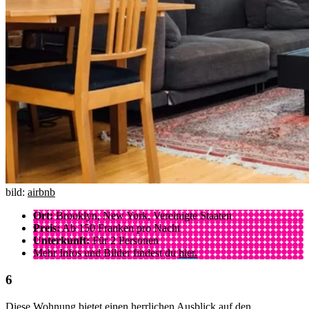
bild:
airbnb
Ort:
Brooklyn, New York, Vereinigte Staaten
Preis:
Ab 150 Franken pro Nacht
Unterkunft:
Für 2 Personen
Mehr Infos und Bilder findest du
hier.
Diese Wohnung bietet einen herrlichen Ausblick auf den