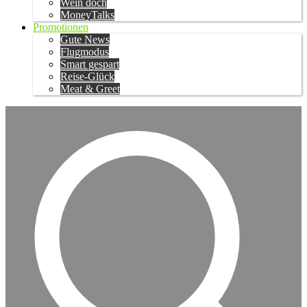
Wein doch
MoneyTalks
Promotionen
Gute News
Flugmodus
Smart gespart
Reise-Glück
Meat & Greet