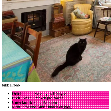
bild:
airbnb
Ort:
London, Vereinigtes Königreich
Preis:
Ab 65 Franken pro Nacht
Unterkunft:
Für 2 Personen
Mehr Infos und Bilder findest du
hier.