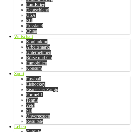
Iran-Krieg
Deutschland
USA
EU
Russland
China
Wirtschaft
Konjunktur
Arbeitsmarkt
Unternehmen
Börse und Co
Immobilien
Konsum
Sport
Fussball
Eishockey
Eismeister Zaugg
Formel 1
Tennis
Velo
Ski
Unvergessen
Resultate
Leben
Gefühle