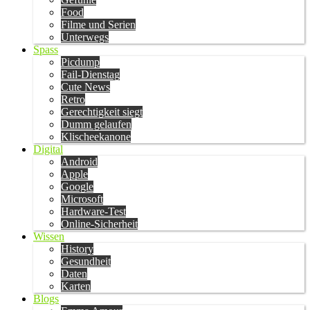
Food
Filme und Serien
Unterwegs
Spass
Picdump
Fail-Dienstag
Cute News
Retro
Gerechtigkeit siegt
Dumm gelaufen
Klischeekanone
Digital
Android
Apple
Google
Microsoft
Hardware-Test
Online-Sicherheit
Wissen
History
Gesundheit
Daten
Karten
Blogs