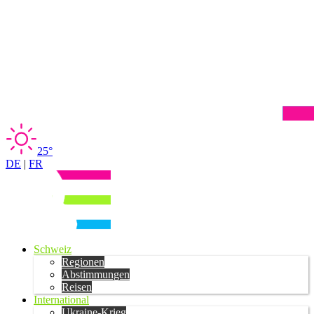
25°
DE
|
FR
Schweiz
Regionen
Abstimmungen
Reisen
International
Ukraine-Krieg