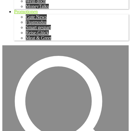
Wein doch
MoneyTalks
Promotionen
Gute News
Flugmodus
Smart gespart
Reise-Glück
Meat & Greet