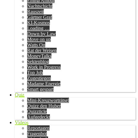
Emma Amour
Nachtschicht
Rauszeit
Gärtner Graf
KI-Kosmos
Loading …
Down by Law
Move on up
Watts On
Rat der Weisen
MoneyTalks
Sektenblog
Work in Progress
Top Job
Zugestiegen
Madame Energie
Smart gespart
Quiz
Mini-Kreuzworträtsel
Quizz den Huber
Quizzticle
Aufgedeckt
Videos
Reportagen
Fragenbot