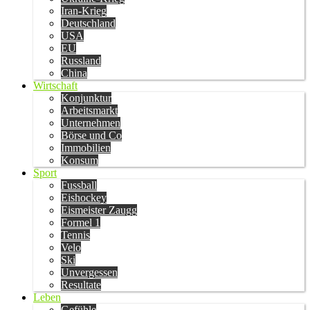
Iran-Krieg
Deutschland
USA
EU
Russland
China
Wirtschaft
Konjunktur
Arbeitsmarkt
Unternehmen
Börse und Co
Immobilien
Konsum
Sport
Fussball
Eishockey
Eismeister Zaugg
Formel 1
Tennis
Velo
Ski
Unvergessen
Resultate
Leben
Gefühle