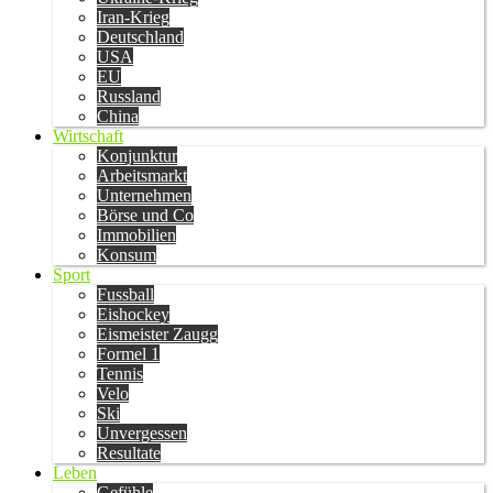
Iran-Krieg
Deutschland
USA
EU
Russland
China
Wirtschaft
Konjunktur
Arbeitsmarkt
Unternehmen
Börse und Co
Immobilien
Konsum
Sport
Fussball
Eishockey
Eismeister Zaugg
Formel 1
Tennis
Velo
Ski
Unvergessen
Resultate
Leben
Gefühle