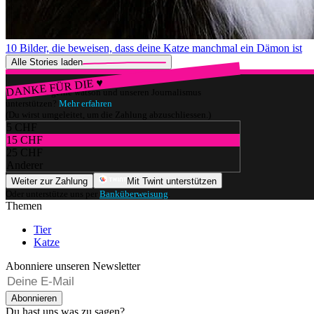
10 Bilder, die beweisen, dass deine Katze manchmal ein Dämon ist
Alle Stories laden
DANKE FÜR DIE ♥
Würdest du gerne watson und unseren Journalismus
unterstützen?
Mehr erfahren
(Du wirst umgeleitet, um die Zahlung abzuschliessen.)
5 CHF
15 CHF
25 CHF
Anderer
Weiter zur Zahlung
Mit Twint unterstützen
Oder unterstütze uns per
Banküberweisung
.
Themen
Tier
Katze
Abonniere unseren Newsletter
Abonnieren
Du hast uns was zu sagen?