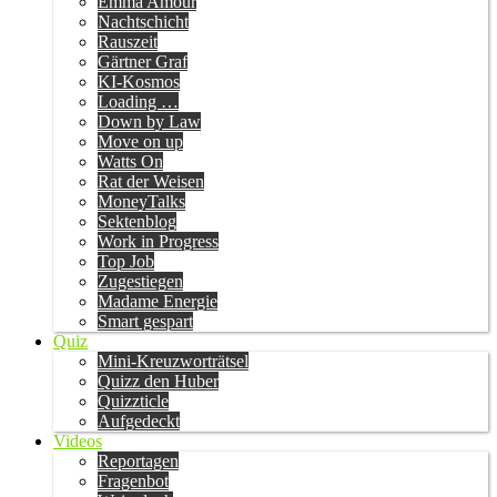
Emma Amour
Nachtschicht
Rauszeit
Gärtner Graf
KI-Kosmos
Loading …
Down by Law
Move on up
Watts On
Rat der Weisen
MoneyTalks
Sektenblog
Work in Progress
Top Job
Zugestiegen
Madame Energie
Smart gespart
Quiz
Mini-Kreuzworträtsel
Quizz den Huber
Quizzticle
Aufgedeckt
Videos
Reportagen
Fragenbot