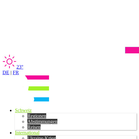
23°
DE
|
FR
Schweiz
Regionen
Abstimmungen
Reisen
International
Ukraine-Krieg