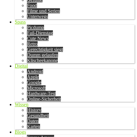
Food
Filme und Serien
Unterwegs
Spass
Picdump
Fail-Dienstag
Cute News
Retro
Gerechtigkeit siegt
Dumm gelaufen
Klischeekanone
Digital
Android
Apple
Google
Microsoft
Hardware-Test
Online-Sicherheit
Wissen
History
Gesundheit
Daten
Karten
Blogs