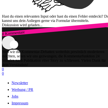
Hast du einen relevanten Input oder hast du einen Fehler entdeckt? D
kannst uns dein Anliegen gerne via Formular übermitteln.
Diskussion wird geladen...
0 Kommentare
Zum Login
Weil wir die Kommentar-Debatten weiterhin persönlich moderieren
möchten, sehen wir uns gezwungen, die Kommentarfunktion 24
Stunden nach Publikation einer Story zu schliessen. Vielen Dank für
dein Verständnis!
0
0
Newsletter
Werbung / PR
Jobs
Impressum