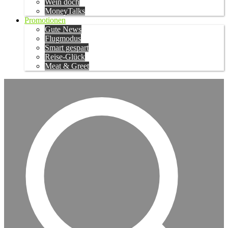
Wein doch
MoneyTalks
Promotionen
Gute News
Flugmodus
Smart gespart
Reise-Glück
Meat & Greet