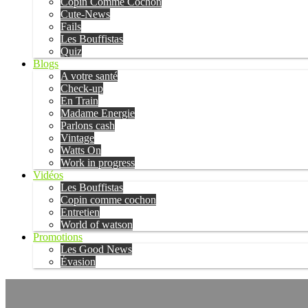
Copin Comme Cochon
Cute-News
Fails
Les Bouffistas
Quiz
Blogs
A votre santé
Check-up
En Train
Madame Energie
Parlons cash
Vintage
Watts On
Work in progress
Vidéos
Les Bouffistas
Copin comme cochon
Entretien
World of watson
Promotions
Les Good News
Évasion