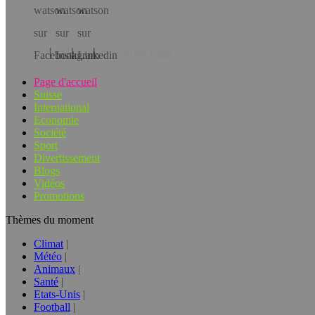
Téléchargez l’app!
Page d'accueil
Suisse
International
Economie
Société
Sport
Divertissement
Blogs
Vidéos
Promotions
Thèmes du moment
Climat
Météo
Animaux
Santé
Etats-Unis
Football