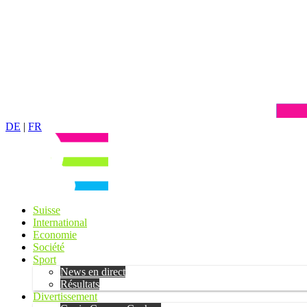
DE
|
FR
Suisse
International
Economie
Société
Sport
News en direct
Résultats
Divertissement