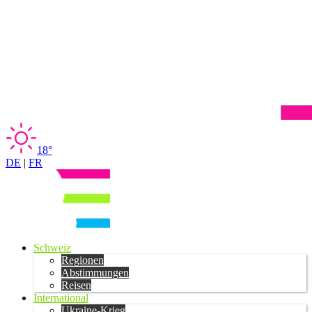
18°
DE
|
FR
Schweiz
Regionen
Abstimmungen
Reisen
International
Ukraine-Krieg