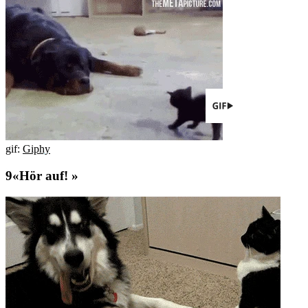
gif:
Giphy
«Hör auf! »