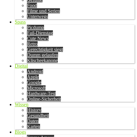
Food
Filme und Serien
Unterwegs
Spass
Picdump
Fail-Dienstag
Cute News
Retro
Gerechtigkeit siegt
Dumm gelaufen
Klischeekanone
Digital
Android
Apple
Google
Microsoft
Hardware-Test
Online-Sicherheit
Wissen
History
Gesundheit
Daten
Karten
Blogs