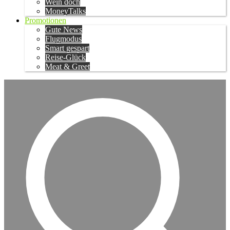
Wein doch
MoneyTalks
Promotionen
Gute News
Flugmodus
Smart gespart
Reise-Glück
Meat & Greet