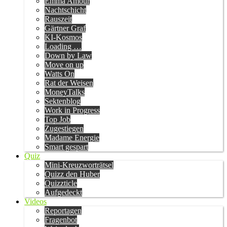
Emma Amour
Nachtschicht
Rauszeit
Gärtner Graf
KI-Kosmos
Loading …
Down by Law
Move on up
Watts On
Rat der Weisen
MoneyTalks
Sektenblog
Work in Progress
Top Job
Zugestiegen
Madame Energie
Smart gespart
Quiz
Mini-Kreuzworträtsel
Quizz den Huber
Quizzticle
Aufgedeckt
Videos
Reportagen
Fragenbot