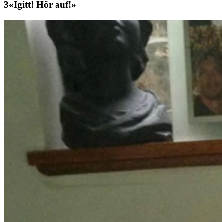
«Igitt! Hör auf!»