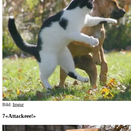
Bild:
Imgur
«Attackeee!»