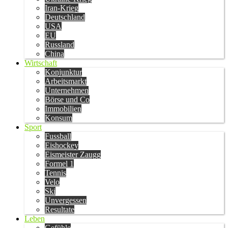
Iran-Krieg
Deutschland
USA
EU
Russland
China
Wirtschaft
Konjunktur
Arbeitsmarkt
Unternehmen
Börse und Co
Immobilien
Konsum
Sport
Fussball
Eishockey
Eismeister Zaugg
Formel 1
Tennis
Velo
Ski
Unvergessen
Resultate
Leben
Gefühle