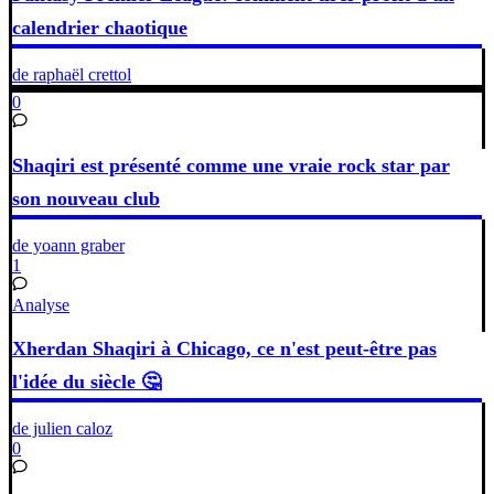
calendrier chaotique
de raphaël crettol
0
Shaqiri est présenté comme une vraie rock star par
son nouveau club
de yoann graber
1
Analyse
Xherdan Shaqiri à Chicago, ce n'est peut-être pas
l'idée du siècle 🤔
de julien caloz
0