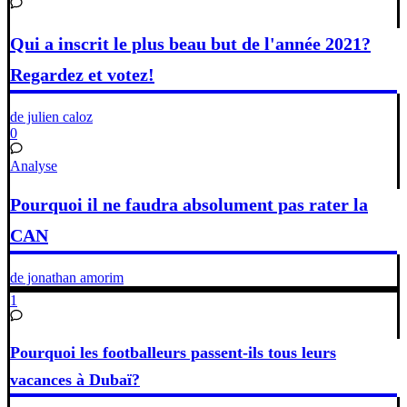
Qui a inscrit le plus beau but de l'année 2021?
Regardez et votez!
de julien caloz
0
Analyse
Pourquoi il ne faudra absolument pas rater la
CAN
de jonathan amorim
1
Pourquoi les footballeurs passent-ils tous leurs
vacances à Dubaï?