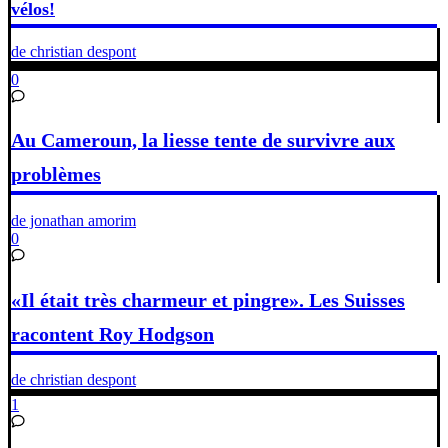
vélos!
de christian despont
0
Au Cameroun, la liesse tente de survivre aux
problèmes
de jonathan amorim
0
«Il était très charmeur et pingre». Les Suisses
racontent Roy Hodgson
de christian despont
1