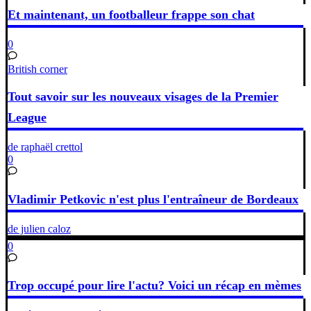
Et maintenant, un footballeur frappe son chat
0
British corner
Tout savoir sur les nouveaux visages de la Premier
League
de raphaël crettol
0
Vladimir Petkovic n'est plus l'entraîneur de Bordeaux
de julien caloz
0
Trop occupé pour lire l'actu? Voici un récap en mèmes