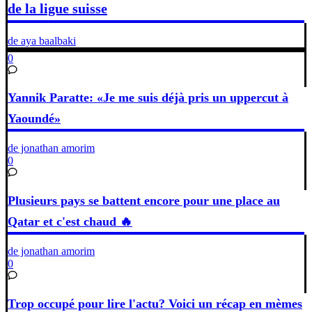
de la ligue suisse
de aya baalbaki
0
Yannik Paratte: «Je me suis déjà pris un uppercut à
Yaoundé»
de jonathan amorim
0
Plusieurs pays se battent encore pour une place au
Qatar et c'est chaud 🔥
de jonathan amorim
0
Trop occupé pour lire l'actu? Voici un récap en mèmes