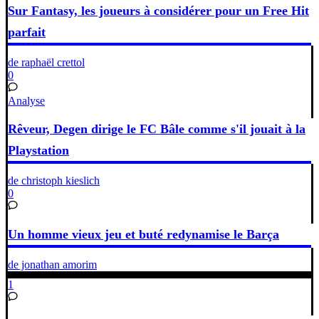
Sur Fantasy, les joueurs à considérer pour un Free Hit
parfait
de raphaël crettol
0
Analyse
Rêveur, Degen dirige le FC Bâle comme s'il jouait à la
Playstation
de christoph kieslich
0
Un homme vieux jeu et buté redynamise le Barça
de jonathan amorim
1