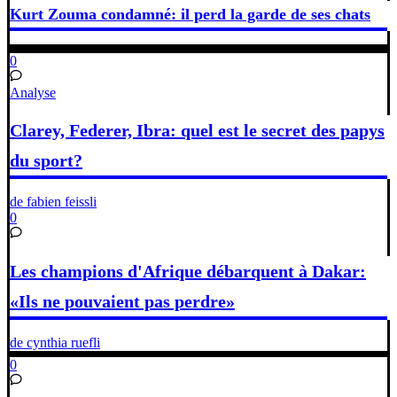
Kurt Zouma condamné: il perd la garde de ses chats
0
Analyse
Clarey, Federer, Ibra: quel est le secret des papys
du sport?
de fabien feissli
0
Les champions d'Afrique débarquent à Dakar:
«Ils ne pouvaient pas perdre»
de cynthia ruefli
0