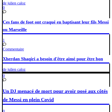
de julien caloz
0
Ces fans de foot ont craqué en baptisant leur fils Messi
ou Marseille
1
Commentaire
Xherdan Shaqiri a besoin d'être aimé pour être bon
de julien caloz
0
Un DJ menacé de mort pour avoir posé aux côtés
de Messi en plein Covid
0