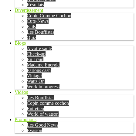
Résultats
Divertissement
Copin Comme Cochon
Cute-News
Fails
Les Bouffistas
Quiz
Blogs
A votre santé
Check-up
En Train
Madame Energie
Parlons cash
Vintage
Watts On
Work in progress
Vidéos
Les Bouffistas
Copin comme cochon
Entretien
World of watson
Promotions
Les Good News
Évasion