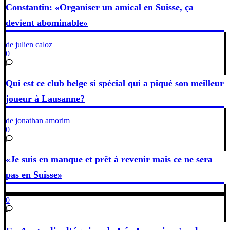
Constantin: «Organiser un amical en Suisse, ça
devient abominable»
de julien caloz
0
Qui est ce club belge si spécial qui a piqué son meilleur
joueur à Lausanne?
de jonathan amorim
0
«Je suis en manque et prêt à revenir mais ce ne sera
pas en Suisse»
0