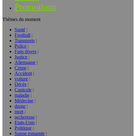
Promotions
Thèmes du moment
Santé
Football
Transports
Police
Faits divers
Justice
Allemagne
Crime
Accident
voiture
Décès
Canicule
maladie
Médecine
drone
mort
secheresse
Etats-Unis
Politique
Suisse romande