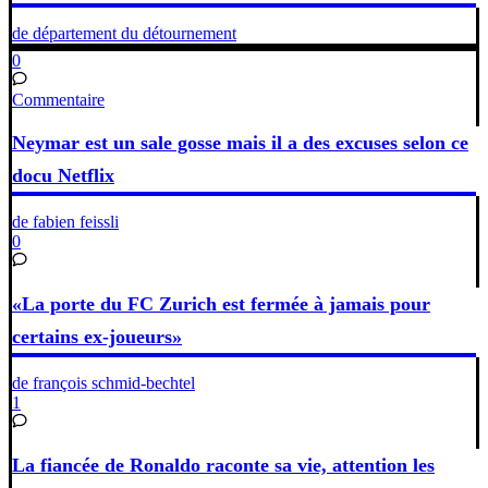
de département du détournement
0
Commentaire
Neymar est un sale gosse mais il a des excuses selon ce
docu Netflix
de fabien feissli
0
«La porte du FC Zurich est fermée à jamais pour
certains ex-joueurs»
de françois schmid-bechtel
1
La fiancée de Ronaldo raconte sa vie, attention les