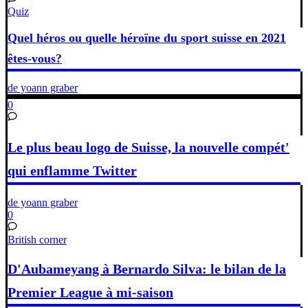
Quiz
Quel héros ou quelle héroïne du sport suisse en 2021
êtes-vous?
de yoann graber
0
Le plus beau logo de Suisse, la nouvelle compét'
qui enflamme Twitter
de yoann graber
0
British corner
D'Aubameyang à Bernardo Silva: le bilan de la
Premier League à mi-saison