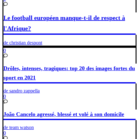
Le football européen manque-t-il de respect à
l'Afrique?
de christian despont
0
Drôles, intenses, tragiques: top 20 des images fortes du
sport en 2021
de sandro zappella
0
João Cancelo agressé, blessé et volé à son domicile
de team watson
0