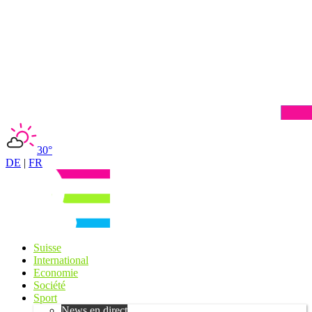
30°
DE
|
FR
Suisse
International
Economie
Société
Sport
News en direct