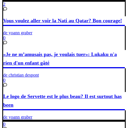
2
Vous voulez aller voir la Nati au Qatar? Bon courage!
de yoann graber
0
«Je ne m’amusais pas, je voulais tuer»: Lukaku n'a
rien d'un enfant gâté
de christian despont
0
Le logo de Servette est le plus beau? Il est surtout has
been
de yoann graber
0