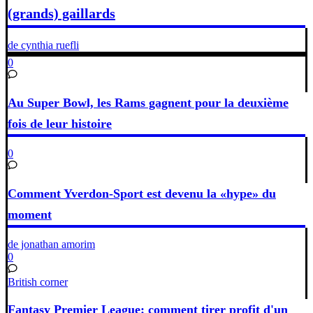
(grands) gaillards
de cynthia ruefli
0
Au Super Bowl, les Rams gagnent pour la deuxième
fois de leur histoire
0
Comment Yverdon-Sport est devenu la «hype» du
moment
de jonathan amorim
0
British corner
Fantasy Premier League: comment tirer profit d'un