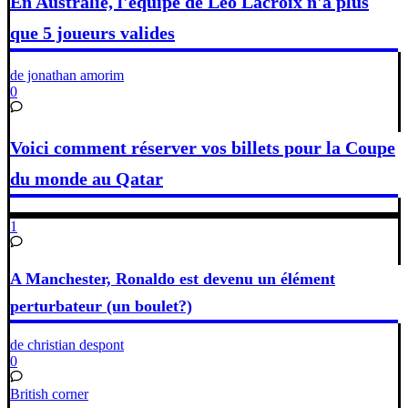
En Australie, l'équipe de Léo Lacroix n'a plus
que 5 joueurs valides
de jonathan amorim
0
Voici comment réserver vos billets pour la Coupe
du monde au Qatar
1
A Manchester, Ronaldo est devenu un élément
perturbateur (un boulet?)
de christian despont
0
British corner