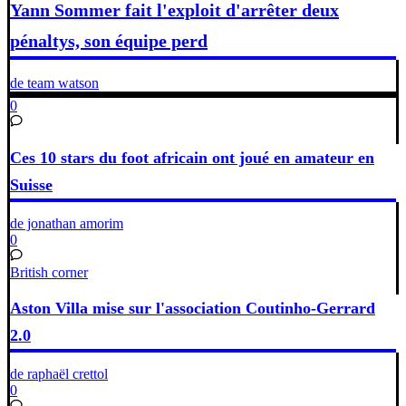
Yann Sommer fait l'exploit d'arrêter deux
pénaltys, son équipe perd
de team watson
0
Ces 10 stars du foot africain ont joué en amateur en
Suisse
de jonathan amorim
0
British corner
Aston Villa mise sur l'association Coutinho-Gerrard
2.0
de raphaël crettol
0