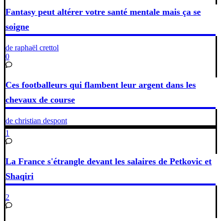
Fantasy peut altérer votre santé mentale mais ça se
soigne
de raphaël crettol
0
Ces footballeurs qui flambent leur argent dans les
chevaux de course
de christian despont
1
La France s'étrangle devant les salaires de Petkovic et
Shaqiri
2