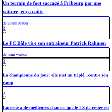
Un terrain de foot saccagé à Fribourg par une
voiture, et ça coûte
de yoann graber
0
Le FC Bâle vire son entraîneur Patrick Rahmen
de team watson
0
La championne du jour: elle met un triplé...contre son
camp
0
Lucerne a de meilleures chances que le LS de rester en