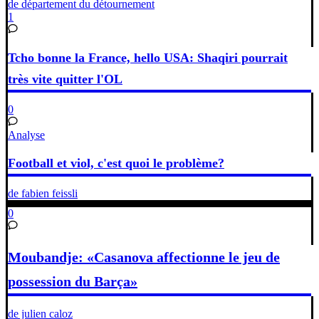
de département du détournement
1
Tcho bonne la France, hello USA: Shaqiri pourrait
très vite quitter l'OL
0
Analyse
Football et viol, c'est quoi le problème?
de fabien feissli
0
Moubandje: «Casanova affectionne le jeu de
possession du Barça»
de julien caloz