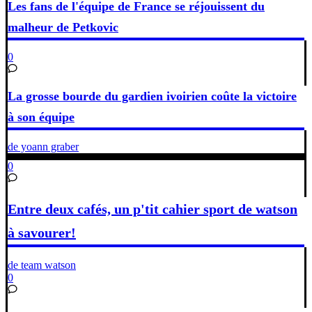
Les fans de l'équipe de France se réjouissent du
malheur de Petkovic
0
La grosse bourde du gardien ivoirien coûte la victoire
à son équipe
de yoann graber
0
Entre deux cafés, un p'tit cahier sport de watson
à savourer!
de team watson
0