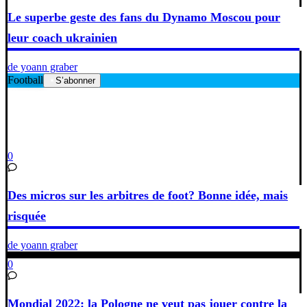
Le superbe geste des fans du Dynamo Moscou pour
leur coach ukrainien
de yoann graber
Football
S’abonner
0
Des micros sur les arbitres de foot? Bonne idée, mais
risquée
de yoann graber
0
Mondial 2022: la Pologne ne veut pas jouer contre la