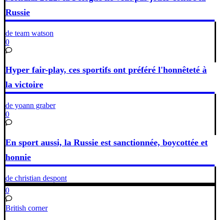
Russie
de team watson
0
Hyper fair-play, ces sportifs ont préféré l'honnêteté à
la victoire
de yoann graber
0
En sport aussi, la Russie est sanctionnée, boycottée et
honnie
de christian despont
0
British corner