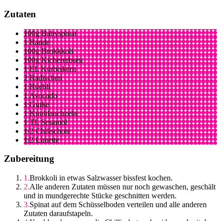
Zutaten
100g Babyspinat
1 Rande
100g Brokkkoli
100g Kichererbsen
1 EL Kürbiskern
2 Radischen
1 Rüebli
1 Avocado
1 Gurke
1 Knoblauchzehe
1 TL Sesamöl
1/2 Chilischote
1/2 Limette
Zubereitung
Brokkoli in etwas Salzwasser bissfest kochen.
Alle anderen Zutaten müssen nur noch gewaschen, geschält
und in mundgerechte Stücke geschnitten werden.
Spinat auf dem Schüsselboden verteilen und alle anderen
Zutaten daraufstapeln.