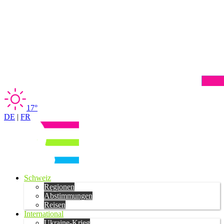
17°
DE
|
FR
Schweiz
Regionen
Abstimmungen
Reisen
International
Ukraine-Krieg