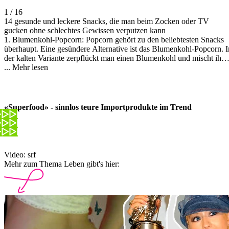
1 / 16
14 gesunde und leckere Snacks, die man beim Zocken oder TV
gucken ohne schlechtes Gewissen verputzen kann
1. Blumenkohl-Popcorn: Popcorn gehört zu den beliebtesten Snacks
überhaupt. Eine gesündere Alternative ist das Blumenkohl-Popcorn. I
der kalten Variante zerpflückt man einen Blumenkohl und mischt ihn
in einem Plastiksack mit Nährhefe, Salz, Pfeffer, Ölivenöl und einem
...
Mehr lesen
Esslöffel Wasser und lässt das ganze über Nacht trocknen.Oder man
schmiert den Blumenkohl mit etwas Olivenöl und Gewürzen ein und
steckt das Ganze für 15 bis 20 Minuten in den Backofen.
Anschliessend etwas Nährhefe drüber streuen und fertig.Darf es doch
«Superfood» - sinnlos teure Importprodukte im Trend
lieber echtes Popcon sein, dann macht man es am besten selbst in der
Pfanne mit ganz wenig Öl. Dagegen ist kaum etwas einzuwenden.
Video: srf
Mehr zum Thema Leben gibt's hier: