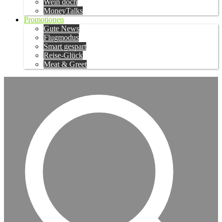
Wein doch
MoneyTalks
Promotionen
Gute News
Flugmodus
Smart gespart
Reise-Glück
Meat & Greet