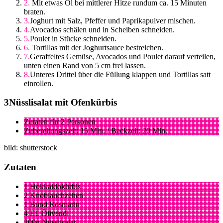
Mit etwas Öl bei mittlerer Hitze rundum ca. 15 Minuten
braten.
Joghurt mit Salz, Pfeffer und Paprikapulver mischen.
Avocados schälen und in Scheiben schneiden.
Poulet in Stücke schneiden.
Tortillas mit der Joghurtsauce bestreichen.
Geraffeltes Gemüse, Avocados und Poulet darauf verteilen,
unten einen Rand von 5 cm frei lassen.
Unteres Drittel über die Füllung klappen und Tortillas satt
einrollen.
Nüsslisalat mit Ofenkürbis
Zutaten für 2 Personen
Zubereitungszeit: 15 Min. / Backzeit: 20 Min.
bild: shutterstock
Zutaten
1 Hokkaidokürbis
2 Knoblauchzehen
1 Bund Rosmarin
4 EL Ölivenöl
200g Nüsslisalat