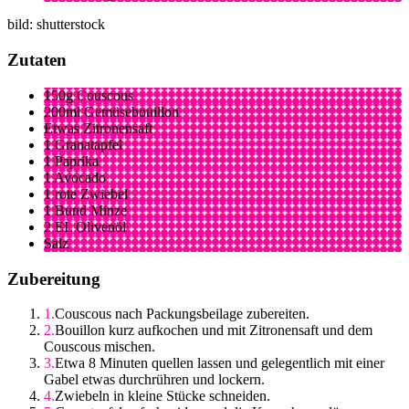
bild: shutterstock
Zutaten
150g Couscous
200ml Gemüsebouillon
Etwas Zitronensaft
1 Granatapfel
1 Paprika
1 Avocado
1 rote Zwiebel
1 Bund Minze
2 EL Olivenöl
Salz
Zubereitung
Couscous nach Packungsbeilage zubereiten.
Bouillon kurz aufkochen und mit Zitronensaft und dem
Couscous mischen.
Etwa 8 Minuten quellen lassen und gelegentlich mit einer
Gabel etwas durchrühren und lockern.
Zwiebeln in kleine Stücke schneiden.