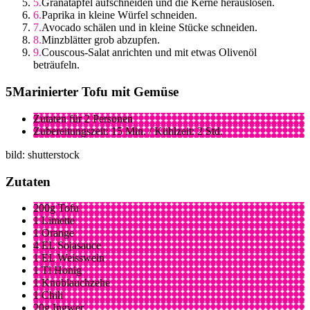
Granatapfel aufschneiden und die Kerne herauslösen.
Paprika in kleine Würfel schneiden.
Avocado schälen und in kleine Stücke schneiden.
Minzblätter grob abzupfen.
Couscous-Salat anrichten und mit etwas Olivenöl
beträufeln.
Marinierter Tofu mit Gemüse
Zutaten für 2 Personen
Zubereitungszeit: 15 Min. / Kühlzeit: 2 Std.
bild: shutterstock
Zutaten
200g Tofu
1 Limette
1 Orange
4 EL Sojasauce
1 EL Weisswein
1 Tl Honig
1 Knoblauchzehe
1 Chili
20g Ingwer