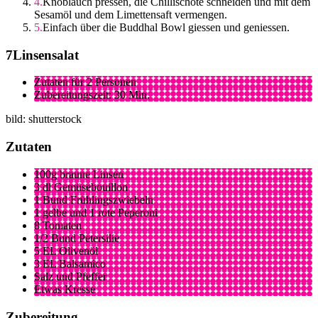
Knoblauch pressen, die Chillischote schneiden und mit dem
Sesamöl und dem Limettensaft vermengen.
Einfach über die Buddhal Bowl giessen und geniessen.
Linsensalat
Zutaten für 2 Personen
Zubereitungszeit: 30 Min.
bild: shutterstock
Zutaten
100g braune Linsen
3 dl Gemüsebouillon
1 Bund Frühlingszwiebeln
1 gelbe und 1 rote Peperoni
8 Tomaten
1/2 Bund Petersilie
5 EL Olivenöl
3 EL Balsamico
Salz und Pfeffer
Etwas Kresse
Zubereitung