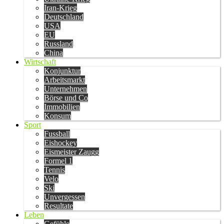
Iran-Krieg
Deutschland
USA
EU
Russland
China
Wirtschaft
Konjunktur
Arbeitsmarkt
Unternehmen
Börse und Co
Immobilien
Konsum
Sport
Fussball
Eishockey
Eismeister Zaugg
Formel 1
Tennis
Velo
Ski
Unvergessen
Resultate
Leben
Gefühle