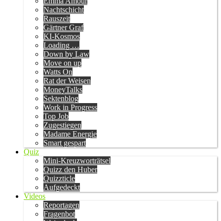
Emma Amour
Nachtschicht
Rauszeit
Gärtner Graf
KI-Kosmos
Loading …
Down by Law
Move on up
Watts On
Rat der Weisen
MoneyTalks
Sektenblog
Work in Progress
Top Job
Zugestiegen
Madame Energie
Smart gespart
Quiz
Mini-Kreuzworträtsel
Quizz den Huber
Quizzticle
Aufgedeckt
Videos
Reportagen
Fragenbot