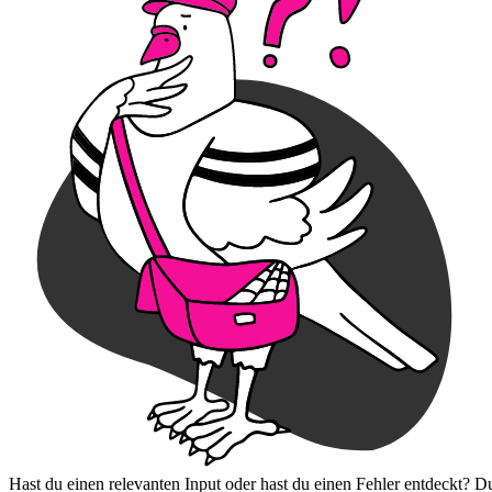
Hast du einen relevanten Input oder hast du einen Fehler entdeckt? D