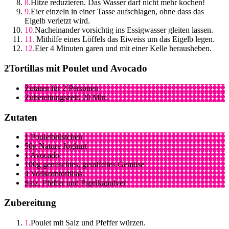
Hitze reduzieren. Das Wasser darf nicht mehr kochen!
Eier einzeln in einer Tasse aufschlagen, ohne dass das
Eigelb verletzt wird.
Nacheinander vorsichtig ins Essigwasser gleiten lassen.
Mithilfe eines Löffels das Eiweiss um das Eigelb legen.
Eier 4 Minuten garen und mit einer Kelle herausheben.
Tortillas mit Poulet und Avocado
Zutaten für 2 Personen
Zubereitungszeit: 20 Min.
Zutaten
1 Pouletbrüstchen
50g Nature Joghurt
1 Avocado
100g gemischtes, geraffeltes Gemüse
4 Vollkorntortillas
Salz, Pfeffer und Paprikapulver
Zubereitung
Poulet mit Salz und Pfeffer würzen.