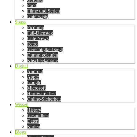
Food
Filme und Serien
Unterwegs
Spass
Picdump
Fail-Dienstag
Cute News
Retro
Gerechtigkeit siegt
Dumm gelaufen
Klischeekanone
Digital
Android
Apple
Google
Microsoft
Hardware-Test
Online-Sicherheit
Wissen
History
Gesundheit
Daten
Karten
Blogs