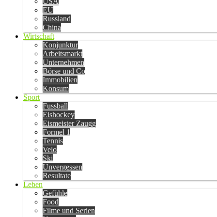
USA
EU
Russland
China
Wirtschaft
Konjunktur
Arbeitsmarkt
Unternehmen
Börse und Co
Immobilien
Konsum
Sport
Fussball
Eishockey
Eismeister Zaugg
Formel 1
Tennis
Velo
Ski
Unvergessen
Resultate
Leben
Gefühle
Food
Filme und Serien