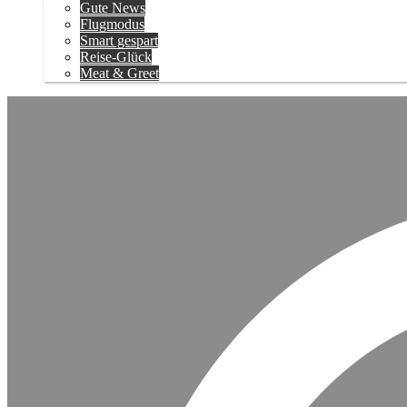
Gute News
Flugmodus
Smart gespart
Reise-Glück
Meat & Greet