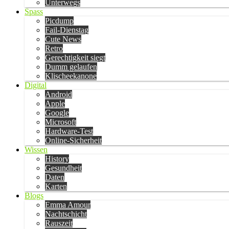
Unterwegs
Spass
Picdump
Fail-Dienstag
Cute News
Retro
Gerechtigkeit siegt
Dumm gelaufen
Klischeekanone
Digital
Android
Apple
Google
Microsoft
Hardware-Test
Online-Sicherheit
Wissen
History
Gesundheit
Daten
Karten
Blogs
Emma Amour
Nachtschicht
Rauszeit