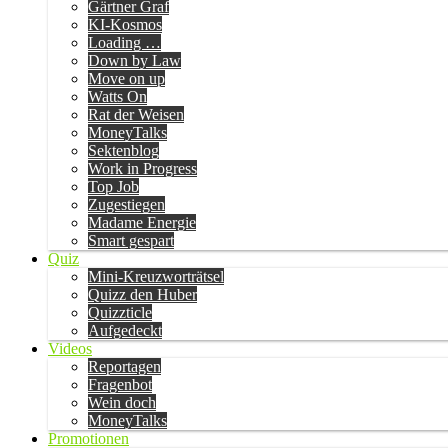
Gärtner Graf
KI-Kosmos
Loading …
Down by Law
Move on up
Watts On
Rat der Weisen
MoneyTalks
Sektenblog
Work in Progress
Top Job
Zugestiegen
Madame Energie
Smart gespart
Quiz
Mini-Kreuzworträtsel
Quizz den Huber
Quizzticle
Aufgedeckt
Videos
Reportagen
Fragenbot
Wein doch
MoneyTalks
Promotionen