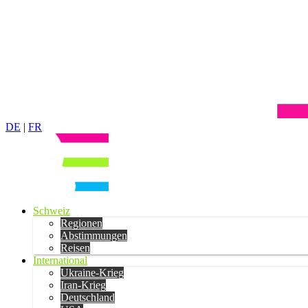
DE
|
FR
Schweiz
Regionen
Abstimmungen
Reisen
International
Ukraine-Krieg
Iran-Krieg
Deutschland