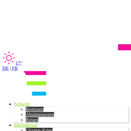
17°
DE
|
FR
Schweiz
Regionen
Abstimmungen
Reisen
International
Ukraine-Krieg