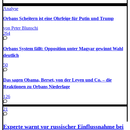
Analyse
Orbans Scheitern ist eine Ohrfeige für Putin und Trump
von Peter Blunschi
264
Orbans System fällt: Opposition unter Magyar gewinnt Wahl
deutlich
50
Das sagen Obama, Berset, von der Leyen und Co. – die
Reaktionen zu Orbans Niederlage
126
21
Experte warnt vor russischer Einflussnahme bei