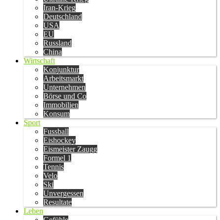
Iran-Krieg
Deutschland
USA
EU
Russland
China
Wirtschaft
Konjunktur
Arbeitsmarkt
Unternehmen
Börse und Co
Immobilien
Konsum
Sport
Fussball
Eishockey
Eismeister Zaugg
Formel 1
Tennis
Velo
Ski
Unvergessen
Resultate
Leben
Gefühle