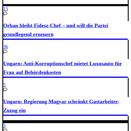
13
Orban bleibt Fidesz-Chef – und will die Partei
grundlegend erneuern
36
Ungarn: Anti-Korruptionschef mietet Luxusauto für
Frau auf Behördenkosten
5
Ungarn: Regierung Magyar schränkt Gastarbeiter-
Zuzug ein
3