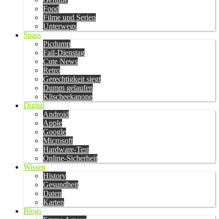
Food
Filme und Serien
Unterwegs
Spass
Picdump
Fail-Dienstag
Cute News
Retro
Gerechtigkeit siegt
Dumm gelaufen
Klischeekanone
Digital
Android
Apple
Google
Microsoft
Hardware-Test
Online-Sicherheit
Wissen
History
Gesundheit
Daten
Karten
Blogs