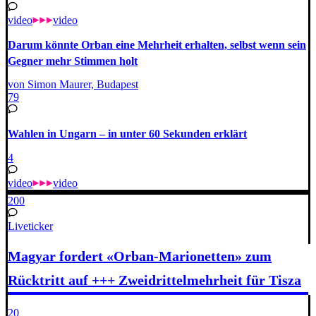
video
video
Darum könnte Orban eine Mehrheit erhalten, selbst wenn sein
Gegner mehr Stimmen holt
von Simon Maurer, Budapest
79
Wahlen in Ungarn – in unter 60 Sekunden erklärt
4
video
video
200
Liveticker
Magyar fordert «Orban-Marionetten» zum
Rücktritt auf +++ Zweidrittelmehrheit für Tisza
20