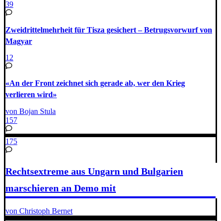
39
Zweidrittelmehrheit für Tisza gesichert – Betrugsvorwurf von
Magyar
12
«An der Front zeichnet sich gerade ab, wer den Krieg
verlieren wird»
von Bojan Stula
157
175
Rechtsextreme aus Ungarn und Bulgarien
marschieren an Demo mit
von Christoph Bernet