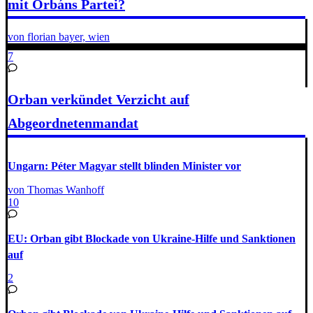
mit Orbáns Partei?
von florian bayer, wien
7
Orban verkündet Verzicht auf
Abgeordnetenmandat
Ungarn: Péter Magyar stellt blinden Minister vor
von Thomas Wanhoff
10
EU: Orban gibt Blockade von Ukraine-Hilfe und Sanktionen
auf
2