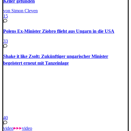
Keller gefunden
von Simon Cleven
15
Polens Ex-Minister Ziobro flieht aus Ungarn in die USA
33
Shake it like Zsolt: Zukünftiger ungarischer Minister
begeistert erneut mit Tanzeinlage
40
video
video