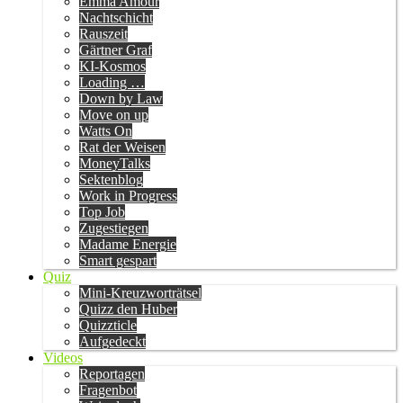
Emma Amour
Nachtschicht
Rauszeit
Gärtner Graf
KI-Kosmos
Loading …
Down by Law
Move on up
Watts On
Rat der Weisen
MoneyTalks
Sektenblog
Work in Progress
Top Job
Zugestiegen
Madame Energie
Smart gespart
Quiz
Mini-Kreuzworträtsel
Quizz den Huber
Quizzticle
Aufgedeckt
Videos
Reportagen
Fragenbot