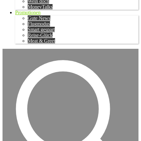
Wein doch
MoneyTalks
Promotionen
Gute News
Flugmodus
Smart gespart
Reise-Glück
Meat & Greet