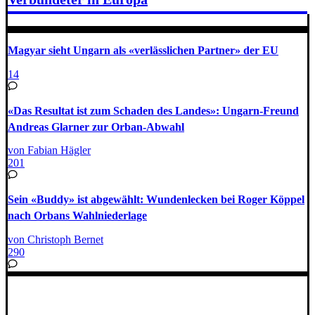
Magyar sieht Ungarn als «verlässlichen Partner» der EU
14
«Das Resultat ist zum Schaden des Landes»: Ungarn-Freund
Andreas Glarner zur Orban-Abwahl
von Fabian Hägler
201
Sein «Buddy» ist abgewählt: Wundenlecken bei Roger Köppel
nach Orbans Wahlniederlage
von Christoph Bernet
290