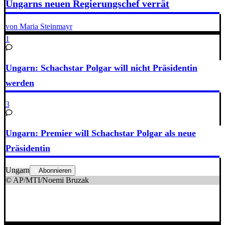
Ungarns neuen Regierungschef verrät
von Maria Steinmayr
1
Ungarn: Schachstar Polgar will nicht Präsidentin
werden
3
Ungarn: Premier will Schachstar Polgar als neue
Präsidentin
Ungarn
Abonnieren
© AP/MTI/Noemi Bruzak