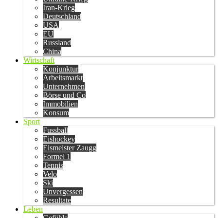
Iran-Krieg
Deutschland
USA
EU
Russland
China
Wirtschaft
Konjunktur
Arbeitsmarkt
Unternehmen
Börse und Co
Immobilien
Konsum
Sport
Fussball
Eishockey
Eismeister Zaugg
Formel 1
Tennis
Velo
Ski
Unvergessen
Resultate
Leben
Gefühle