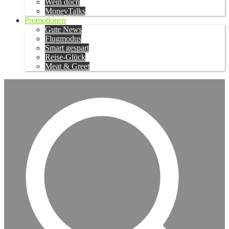
Wein doch
MoneyTalks
Promotionen
Gute News
Flugmodus
Smart gespart
Reise-Glück
Meat & Greet