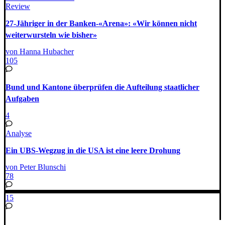
Review
27-Jähriger in der Banken-«Arena»: «Wir können nicht
weiterwursteln wie bisher»
von Hanna Hubacher
105
Bund und Kantone überprüfen die Aufteilung staatlicher
Aufgaben
4
Analyse
Ein UBS-Wegzug in die USA ist eine leere Drohung
von Peter Blunschi
78
15