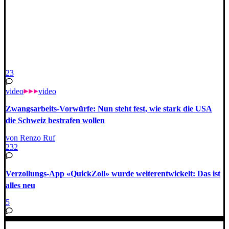
23
video
video
Zwangsarbeits-Vorwürfe: Nun steht fest, wie stark die USA
die Schweiz bestrafen wollen
von Renzo Ruf
232
Verzollungs-App «QuickZoll» wurde weiterentwickelt: Das ist
alles neu
5