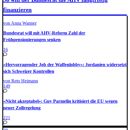
finanzieren
von Anna Wanner
Bundesrat will mit AHV-Reform Zahl der
Frühpensionierungen senken
16
«Hervorragender Job der Waffenlobby»: Jordanien widersetzt
sich Schweizer Kontrollen
von Reto Heimann
149
«Nicht akzeptabel»: Guy Parmelin kritisiert die EU wegen
neuer Zollregelung
221