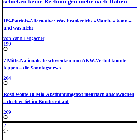
schicken keine Rechnungen mehr nach Italien
US-Patriots-Alternative: Was Frankreichs «Mamba» kann –
und was nicht
von Yann Lengacher
199
7 Mitte-Nationalräte schwenken um: AKW-Verbot könnte
kippen – die Sonntagsnews
204
Rösti wollte 10-Mio-Abstimmungstext mehrfach abschwächen
– doch er lief im Bundesrat auf
269
2