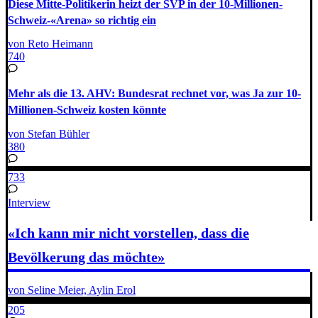
Diese Mitte-Politikerin heizt der SVP in der 10-Millionen-
Schweiz-«Arena» so richtig ein
von Reto Heimann
740
Mehr als die 13. AHV: Bundesrat rechnet vor, was Ja zur 10-
Millionen-Schweiz kosten könnte
von Stefan Bühler
380
733
Interview
«Ich kann mir nicht vorstellen, dass die
Bevölkerung das möchte»
von Seline Meier, Aylin Erol
205