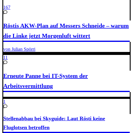
167
Röstis AKW-Plan auf Messers Schneide – warum
die Linke jetzt Morgenluft wittert
von Julian Spörri
11
Erneute Panne bei IT-System der
Arbeitsvermittlung
1
Stellenabbau bei Skyguide: Laut Rösti keine
Fluglotsen betroffen