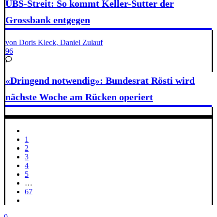
UBS-Streit: So kommt Keller-Sutter der
Grossbank entgegen
von Doris Kleck, Daniel Zulauf
96
«Dringend notwendig»: Bundesrat Rösti wird
nächste Woche am Rücken operiert
1
2
3
4
5
…
67
0