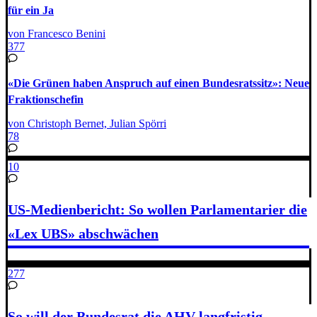
für ein Ja
von Francesco Benini
377
«Die Grünen haben Anspruch auf einen Bundesratssitz»: Neue
Fraktionschefin
von Christoph Bernet, Julian Spörri
78
10
US-Medienbericht: So wollen Parlamentarier die
«Lex UBS» abschwächen
277
So will der Bundesrat die AHV langfristig