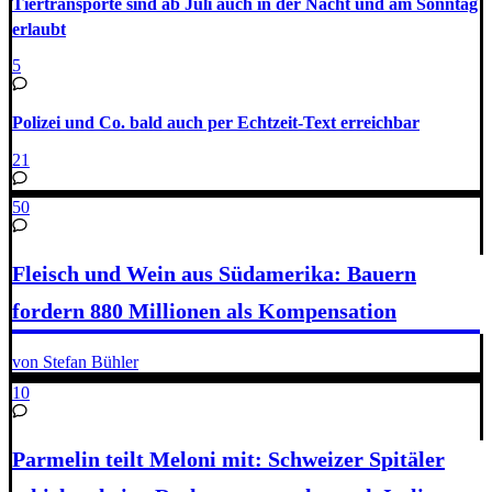
Tiertransporte sind ab Juli auch in der Nacht und am Sonntag
erlaubt
5
Polizei und Co. bald auch per Echtzeit-Text erreichbar
21
50
Fleisch und Wein aus Südamerika: Bauern
fordern 880 Millionen als Kompensation
von Stefan Bühler
10
Parmelin teilt Meloni mit: Schweizer Spitäler