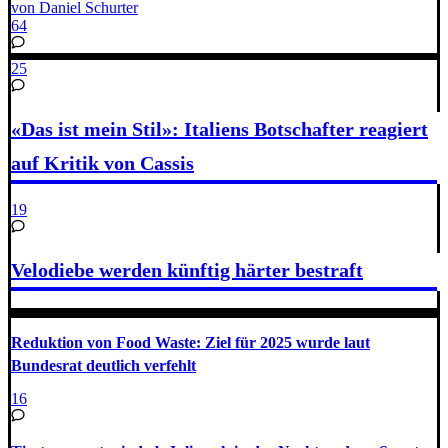
von Daniel Schurter
64
25
«Das ist mein Stil»: Italiens Botschafter reagiert
auf Kritik von Cassis
19
Velodiebe werden künftig härter bestraft
Reduktion von Food Waste: Ziel für 2025 wurde laut
Bundesrat deutlich verfehlt
16