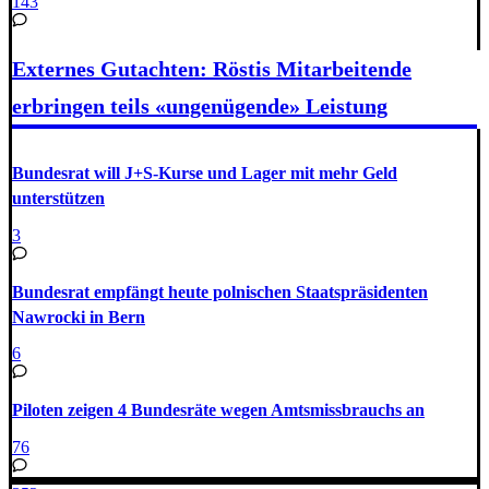
143
Externes Gutachten: Röstis Mitarbeitende
erbringen teils «ungenügende» Leistung
Bundesrat will J+S-Kurse und Lager mit mehr Geld
unterstützen
3
Bundesrat empfängt heute polnischen Staatspräsidenten
Nawrocki in Bern
6
Piloten zeigen 4 Bundesräte wegen Amtsmissbrauchs an
76