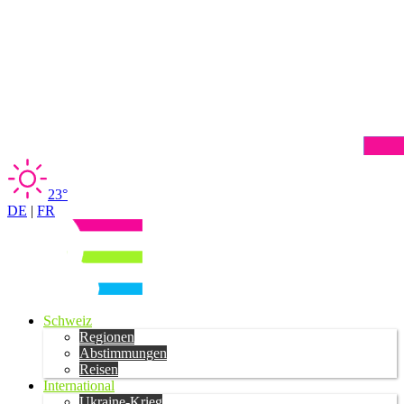
23°
DE
|
FR
Schweiz
Regionen
Abstimmungen
Reisen
International
Ukraine-Krieg