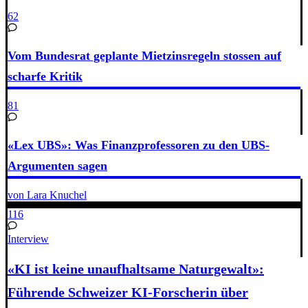
62
Vom Bundesrat geplante Mietzinsregeln stossen auf
scharfe Kritik
81
«Lex UBS»: Was Finanzprofessoren zu den UBS-
Argumenten sagen
von Lara Knuchel
116
Interview
«KI ist keine unaufhaltsame Naturgewalt»:
Führende Schweizer KI-Forscherin über