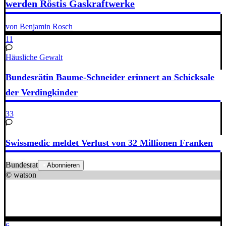
werden Röstis Gaskraftwerke
von Benjamin Rosch
11
Häusliche Gewalt
Bundesrätin Baume-Schneider erinnert an Schicksale
der Verdingkinder
33
Swissmedic meldet Verlust von 32 Millionen Franken
Bundesrat
Abonnieren
© watson
6