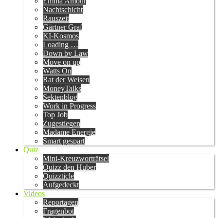
Emma Amour
Nachtschicht
Rauszeit
Gärtner Graf
KI-Kosmos
Loading …
Down by Law
Move on up
Watts On
Rat der Weisen
MoneyTalks
Sektenblog
Work in Progress
Top Job
Zugestiegen
Madame Energie
Smart gespart
Quiz
Mini-Kreuzworträtsel
Quizz den Huber
Quizzticle
Aufgedeckt
Videos
Reportagen
Fragenbot