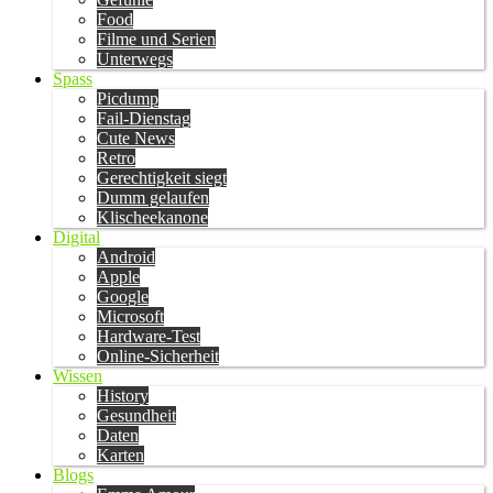
Food
Filme und Serien
Unterwegs
Spass
Picdump
Fail-Dienstag
Cute News
Retro
Gerechtigkeit siegt
Dumm gelaufen
Klischeekanone
Digital
Android
Apple
Google
Microsoft
Hardware-Test
Online-Sicherheit
Wissen
History
Gesundheit
Daten
Karten
Blogs