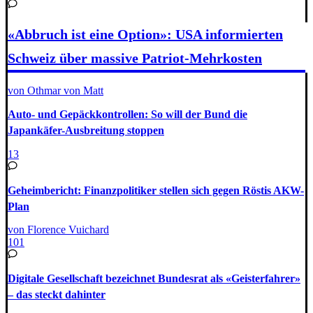
«Abbruch ist eine Option»: USA informierten
Schweiz über massive Patriot-Mehrkosten
von Othmar von Matt
Auto- und Gepäckkontrollen: So will der Bund die
Japankäfer-Ausbreitung stoppen
13
Geheimbericht: Finanzpolitiker stellen sich gegen Röstis AKW-
Plan
von Florence Vuichard
101
Digitale Gesellschaft bezeichnet Bundesrat als «Geisterfahrer»
– das steckt dahinter