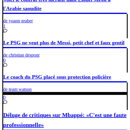
l'Arabie saoudite
de yoann graber
1
Le PSG ne veut plus de Messi, petit chef et faux gentil
de christian despont
0
Le coach du PSG placé sous protection policière
de team watson
0
Déluge de critiques sur Mbappé: «C'est une faute
professionnelle»