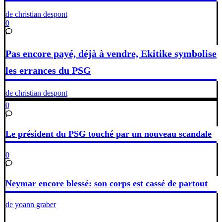
de christian despont
0
Pas encore payé, déjà à vendre, Ekitike symbolise
les errances du PSG
de christian despont
0
Le président du PSG touché par un nouveau scandale
0
Neymar encore blessé: son corps est cassé de partout
de yoann graber