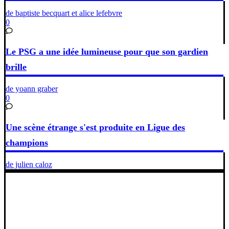
de baptiste becquart et alice lefebvre
0
Le PSG a une idée lumineuse pour que son gardien
brille
de yoann graber
0
Une scène étrange s'est produite en Ligue des
champions
de julien caloz