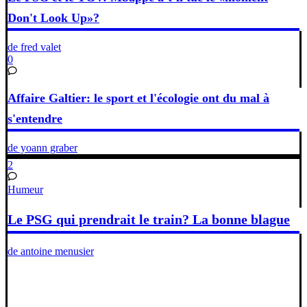
Don't Look Up»?
de fred valet
0
Affaire Galtier: le sport et l'écologie ont du mal à
s'entendre
de yoann graber
2
Humeur
Le PSG qui prendrait le train? La bonne blague
de antoine menusier