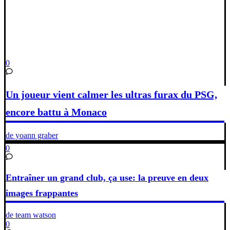
0
Un joueur vient calmer les ultras furax du PSG,
encore battu à Monaco
de yoann graber
0
Entraîner un grand club, ça use: la preuve en deux
images frappantes
de team watson
0