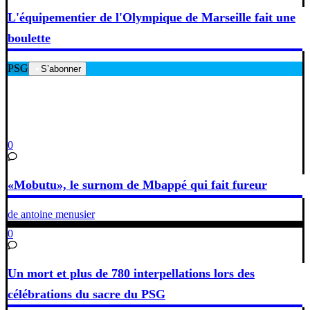
L'équipementier de l'Olympique de Marseille fait une
boulette
PSG
S’abonner
0
«Mobutu», le surnom de Mbappé qui fait fureur
de antoine menusier
0
Un mort et plus de 780 interpellations lors des
célébrations du sacre du PSG