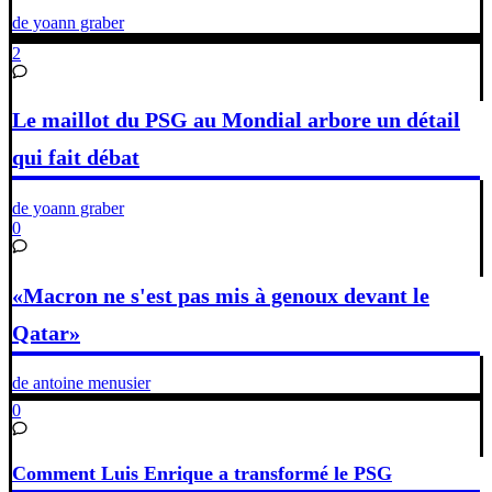
de yoann graber
2
Le maillot du PSG au Mondial arbore un détail
qui fait débat
de yoann graber
0
«Macron ne s'est pas mis à genoux devant le
Qatar»
de antoine menusier
0
Comment Luis Enrique a transformé le PSG