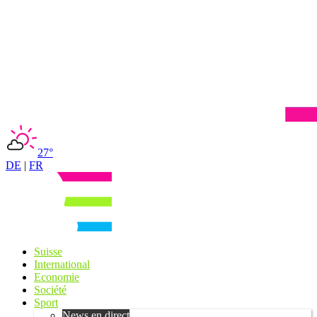
27°
DE
|
FR
Suisse
International
Economie
Société
Sport
News en direct