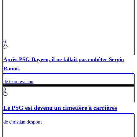
0
Après PSG-Bayern, il ne fallait pas embêter Sergio
Ramos
de team watson
0
Le PSG est devenu un cimetière à carrières
de christian despont