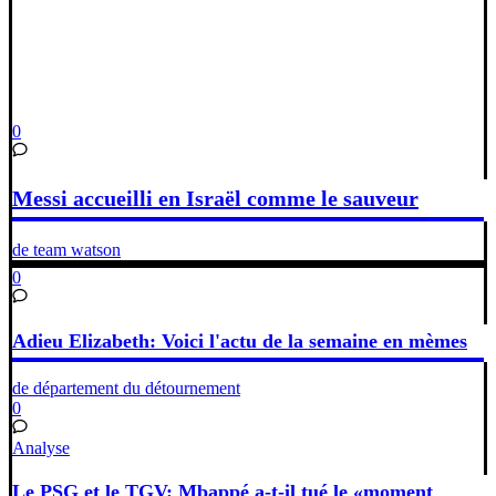
0
Messi accueilli en Israël comme le sauveur
de team watson
0
Adieu Elizabeth: Voici l'actu de la semaine en mèmes
de département du détournement
0
Analyse
Le PSG et le TGV: Mbappé a-t-il tué le «moment