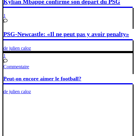
Kylian Mbappé confirme son départ du PSG
1
PSG-Newcastle: «Il ne peut pas y avoir penalty»
de julien caloz
1
Commentaire
Peut-on encore aimer le football?
de julien caloz