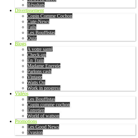
Résultats
Divertissement
Copin Comme Cochon
Cute-News
Fails
Les Bouffistas
Quiz
Blogs
A votre santé
Check-up
En Train
Madame Energie
Parlons cash
Vintage
Watts On
Work in progress
Vidéos
Les Bouffistas
Copin comme cochon
Entretien
World of watson
Promotions
Les Good News
Évasion