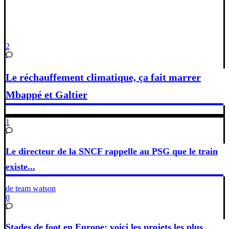
2
Le réchauffement climatique, ça fait marrer
Mbappé et Galtier
1
Le directeur de la SNCF rappelle au PSG que le train
existe...
de team watson
0
Stades de foot en Europe: voici les projets les plus