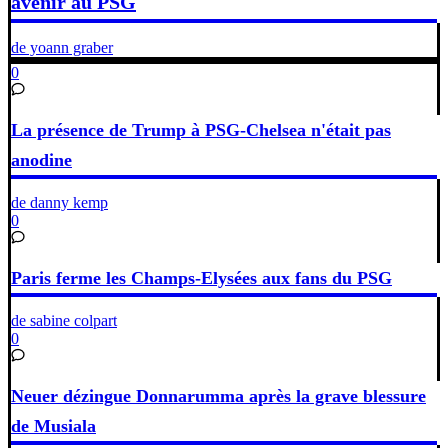
avenir au PSG
de yoann graber
0
La présence de Trump à PSG-Chelsea n'était pas
anodine
de danny kemp
0
Paris ferme les Champs-Elysées aux fans du PSG
de sabine colpart
0
Neuer dézingue Donnarumma après la grave blessure
de Musiala