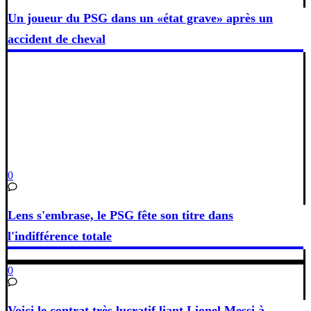
Un joueur du PSG dans un «état grave» après un
accident de cheval
0
Lens s'embrase, le PSG fête son titre dans
l'indifférence totale
0
Voici le contrat très lucratif liant Lionel Messi à