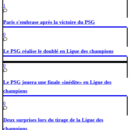
1
Paris s'embrase après la victoire du PSG
0
Le PSG réalise le doublé en Ligue des champions
0
Le PSG jouera une finale «inédite» en Ligue des
champions
0
Deux surprises lors du tirage de la Ligue des
champions