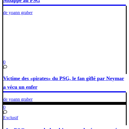
Mbappé au PSG
de yoann graber
0
Victime des «pirates» du PSG, le fan giflé par Neymar
a vécu un enfer
de yoann graber
0
Exclusif