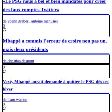
«Le PSG nous a bel et bien mandatés pour créer
des faux comptes Twitter»
de yoann graber , antoine menusier
0
Mbappé a commis l'erreur de croire non pas un,
mais deux présidents
de christian despont
0
Vexé, Mbappé aurait demandé à quitter le PSG dès cet
hiver
de team watson
0