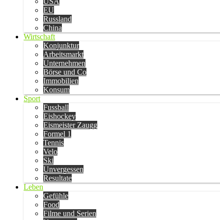
USA
EU
Russland
China
Wirtschaft
Konjunktur
Arbeitsmarkt
Unternehmen
Börse und Co
Immobilien
Konsum
Sport
Fussball
Eishockey
Eismeister Zaugg
Formel 1
Tennis
Velo
Ski
Unvergessen
Resultate
Leben
Gefühle
Food
Filme und Serien