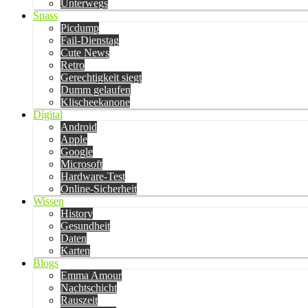
Unterwegs
Spass
Picdump
Fail-Dienstag
Cute News
Retro
Gerechtigkeit siegt
Dumm gelaufen
Klischeekanone
Digital
Android
Apple
Google
Microsoft
Hardware-Test
Online-Sicherheit
Wissen
History
Gesundheit
Daten
Karten
Blogs
Emma Amour
Nachtschicht
Rauszeit