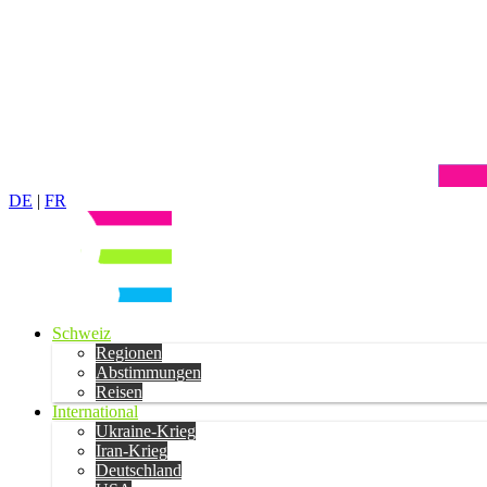
DE
|
FR
Schweiz
Regionen
Abstimmungen
Reisen
International
Ukraine-Krieg
Iran-Krieg
Deutschland