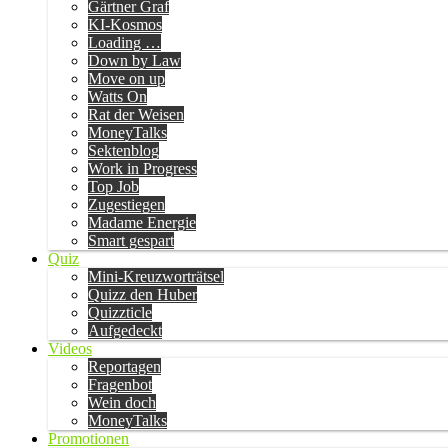
Gärtner Graf
KI-Kosmos
Loading …
Down by Law
Move on up
Watts On
Rat der Weisen
MoneyTalks
Sektenblog
Work in Progress
Top Job
Zugestiegen
Madame Energie
Smart gespart
Quiz
Mini-Kreuzworträtsel
Quizz den Huber
Quizzticle
Aufgedeckt
Videos
Reportagen
Fragenbot
Wein doch
MoneyTalks
Promotionen