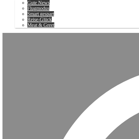
Gute News
Flugmodus
Smart gespart
Reise-Glück
Meat & Greet