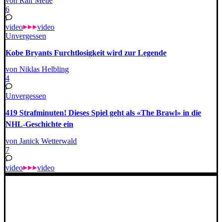
von Ralf Meile
6
video
video
Unvergessen
Kobe Bryants Furchtlosigkeit wird zur Legende
von Niklas Helbling
4
Unvergessen
419 Strafminuten! Dieses Spiel geht als «The Brawl» in die
NHL-Geschichte ein
von Janick Wetterwald
7
video
video