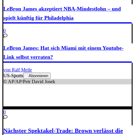
LeBron James akzeptiert NBA-Mindestlohn – und
spielt künftig für Philadelphia
0
LeBron James: Hat sich Miami mit einem Youtube-
Link selbst verraten?
von Ralf Meile
US-Sports
Abonnieren
© AP/AP/Petr David Josek
0
Nächster Spektakel-Trade: Brown verlässt die