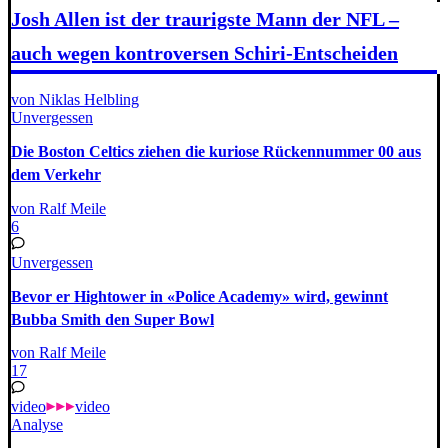
Josh Allen ist der traurigste Mann der NFL –
auch wegen kontroversen Schiri-Entscheiden
von Niklas Helbling
Unvergessen
Die Boston Celtics ziehen die kuriose Rückennummer 00 aus
dem Verkehr
von Ralf Meile
6
Unvergessen
Bevor er Hightower in «Police Academy» wird, gewinnt
Bubba Smith den Super Bowl
von Ralf Meile
17
video
video
Analyse