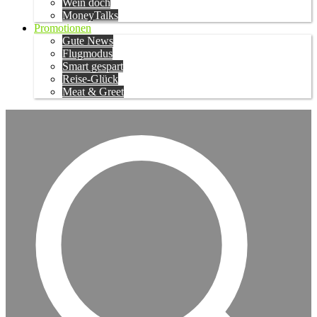
Wein doch
MoneyTalks
Promotionen
Gute News
Flugmodus
Smart gespart
Reise-Glück
Meat & Greet