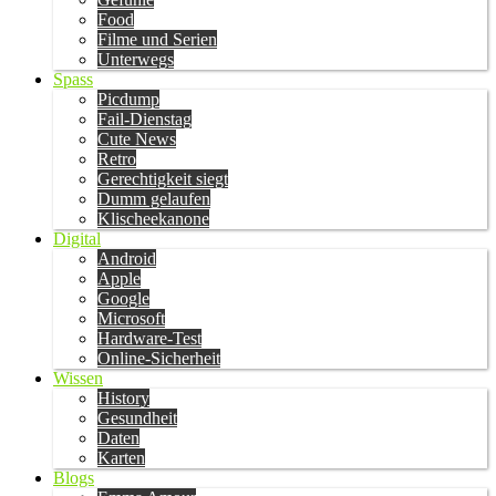
Food
Filme und Serien
Unterwegs
Spass
Picdump
Fail-Dienstag
Cute News
Retro
Gerechtigkeit siegt
Dumm gelaufen
Klischeekanone
Digital
Android
Apple
Google
Microsoft
Hardware-Test
Online-Sicherheit
Wissen
History
Gesundheit
Daten
Karten
Blogs