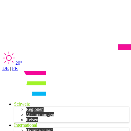
20°
DE
|
FR
Schweiz
Regionen
Abstimmungen
Reisen
International
Ukraine-Krieg