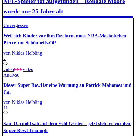
NFL-Spieler tot aufgefunden – Rondale Moore
wurde nur 25 Jahre alt
Unvergessen
Weil sich Kinder vor ihm fürchten, muss NBA-Maskottchen
Pierre zur Schönheits-OP
von Niklas Helbling
7
video
video
Analyse
Dieser Super Bowl ist eine Warnung an Patrick Mahomes und
Co.
von Niklas Helbling
11
Sam Darnold sah auf dem Feld Geister – jetzt steht er vor dem
Super-Bowl-Triumph