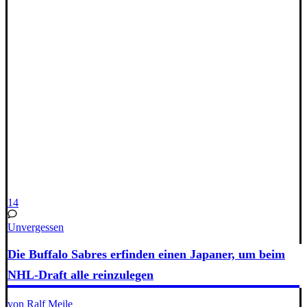
14
Unvergessen
Die Buffalo Sabres erfinden einen Japaner, um beim
NHL-Draft alle reinzulegen
von Ralf Meile