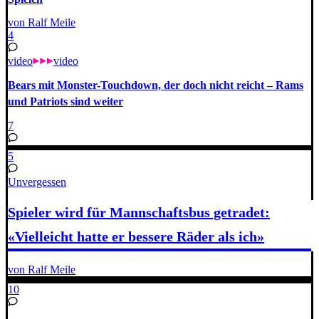
von Ralf Meile
4
video
video
Bears mit Monster-Touchdown, der doch nicht reicht – Rams
und Patriots sind weiter
7
5
Unvergessen
Spieler wird für Mannschaftsbus getradet:
«Vielleicht hatte er bessere Räder als ich»
von Ralf Meile
10