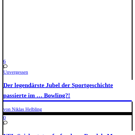
6
Unvergessen
Der legendärste Jubel der Sportgeschichte
passierte im … Bowling?!
von Niklas Helbling
0