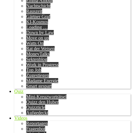
Emma Amour
Nachtschicht
Rauszeit
Gärtner Graf
KI-Kosmos
Loading …
Down by Law
Move on up
Watts On
Rat der Weisen
MoneyTalks
Sektenblog
Work in Progress
Top Job
Zugestiegen
Madame Energie
Smart gespart
Quiz
Mini-Kreuzworträtsel
Quizz den Huber
Quizzticle
Aufgedeckt
Videos
Reportagen
Fragenbot