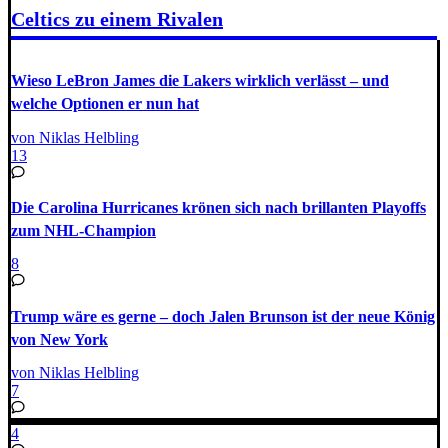
Celtics zu einem Rivalen
Wieso LeBron James die Lakers wirklich verlässt – und
welche Optionen er nun hat
von Niklas Helbling
13
Die Carolina Hurricanes krönen sich nach brillanten Playoffs
zum NHL-Champion
8
Trump wäre es gerne – doch Jalen Brunson ist der neue König
von New York
von Niklas Helbling
7
4