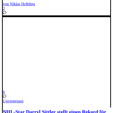
von Niklas Helbling
2
6
Unvergessen
NHL-Star Darryl Sittler stellt einen Rekord für