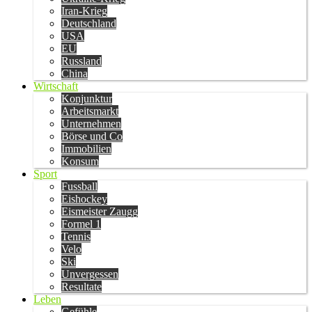
Iran-Krieg
Deutschland
USA
EU
Russland
China
Wirtschaft
Konjunktur
Arbeitsmarkt
Unternehmen
Börse und Co
Immobilien
Konsum
Sport
Fussball
Eishockey
Eismeister Zaugg
Formel 1
Tennis
Velo
Ski
Unvergessen
Resultate
Leben
Gefühle