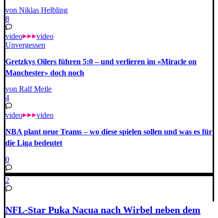
von Niklas Helbling
8
video
video
Unvergessen
Gretzkys Oilers führen 5:0 – und verlieren im «Miracle on
Manchester» doch noch
von Ralf Meile
4
video
video
NBA plant neue Teams – wo diese spielen sollen und was es für
die Liga bedeutet
0
2
NFL-Star Puka Nacua nach Wirbel neben dem