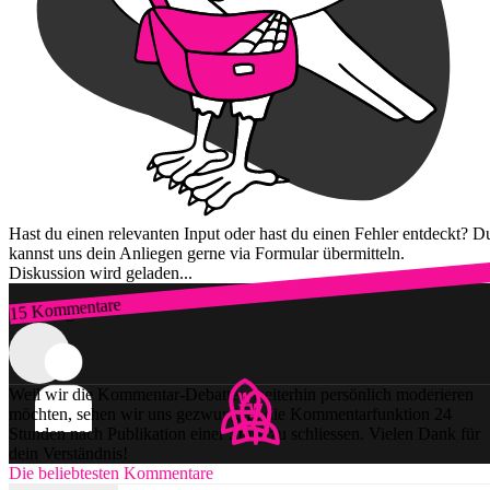
Hast du einen relevanten Input oder hast du einen Fehler entdeckt? D
kannst uns dein Anliegen gerne via Formular übermitteln.
Diskussion wird geladen...
15 Kommentare
Zum Login
Weil wir die Kommentar-Debatten weiterhin persönlich moderieren
möchten, sehen wir uns gezwungen, die Kommentarfunktion 24
Stunden nach Publikation einer Story zu schliessen. Vielen Dank für
dein Verständnis!
Die beliebtesten Kommentare