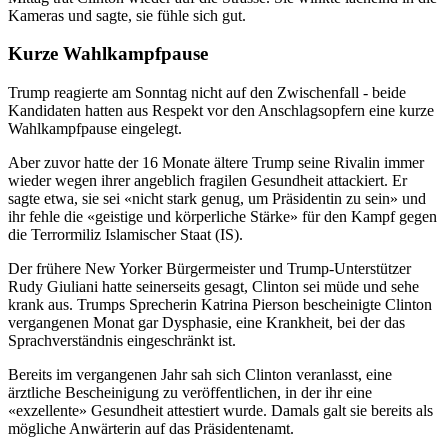
Kameras und sagte, sie fühle sich gut.
Kurze Wahlkampfpause
Trump reagierte am Sonntag nicht auf den Zwischenfall - beide
Kandidaten hatten aus Respekt vor den Anschlagsopfern eine kurze
Wahlkampfpause eingelegt.
Aber zuvor hatte der 16 Monate ältere Trump seine Rivalin immer
wieder wegen ihrer angeblich fragilen Gesundheit attackiert. Er
sagte etwa, sie sei «nicht stark genug, um Präsidentin zu sein» und
ihr fehle die «geistige und körperliche Stärke» für den Kampf gegen
die Terrormiliz Islamischer Staat (IS).
Der frühere New Yorker Bürgermeister und Trump-Unterstützer
Rudy Giuliani hatte seinerseits gesagt, Clinton sei müde und sehe
krank aus. Trumps Sprecherin Katrina Pierson bescheinigte Clinton
vergangenen Monat gar Dysphasie, eine Krankheit, bei der das
Sprachverständnis eingeschränkt ist.
Bereits im vergangenen Jahr sah sich Clinton veranlasst, eine
ärztliche Bescheinigung zu veröffentlichen, in der ihr eine
«exzellente» Gesundheit attestiert wurde. Damals galt sie bereits als
mögliche Anwärterin auf das Präsidentenamt.