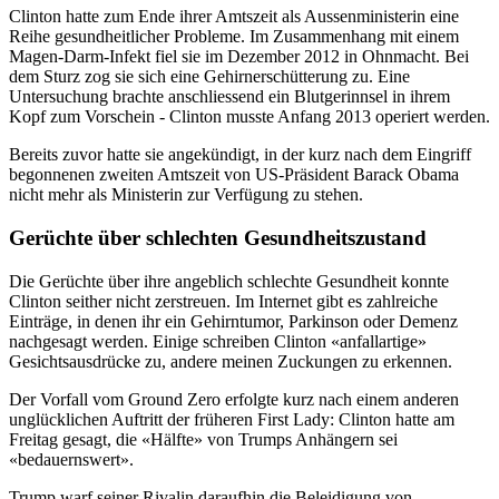
Clinton hatte zum Ende ihrer Amtszeit als Aussenministerin eine
Reihe gesundheitlicher Probleme. Im Zusammenhang mit einem
Magen-Darm-Infekt fiel sie im Dezember 2012 in Ohnmacht. Bei
dem Sturz zog sie sich eine Gehirnerschütterung zu. Eine
Untersuchung brachte anschliessend ein Blutgerinnsel in ihrem
Kopf zum Vorschein - Clinton musste Anfang 2013 operiert werden.
Bereits zuvor hatte sie angekündigt, in der kurz nach dem Eingriff
begonnenen zweiten Amtszeit von US-Präsident Barack Obama
nicht mehr als Ministerin zur Verfügung zu stehen.
Gerüchte über schlechten Gesundheitszustand
Die Gerüchte über ihre angeblich schlechte Gesundheit konnte
Clinton seither nicht zerstreuen. Im Internet gibt es zahlreiche
Einträge, in denen ihr ein Gehirntumor, Parkinson oder Demenz
nachgesagt werden. Einige schreiben Clinton «anfallartige»
Gesichtsausdrücke zu, andere meinen Zuckungen zu erkennen.
Der Vorfall vom Ground Zero erfolgte kurz nach einem anderen
unglücklichen Auftritt der früheren First Lady: Clinton hatte am
Freitag gesagt, die «Hälfte» von Trumps Anhängern sei
«bedauernswert».
Trump warf seiner Rivalin daraufhin die Beleidigung von