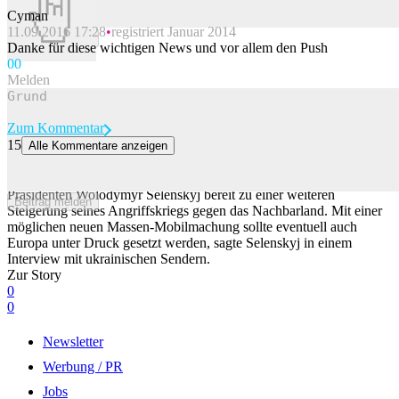
Cyman
11.09.2016 17:28
registriert Januar 2014
Beitrag melden
Danke für diese wichtigen News und vor allem den Push
0
0
Melden
Zum Kommentar
15
Alle Kommentare anzeigen
Selenskyj sagt: Putin will Hunderttausende heimlich mobilisieren
Kremlchef Wladimir Putin ist nach Ansicht des ukrainischen
Präsidenten Wolodymyr Selenskyj bereit zu einer weiteren
Beitrag melden
Steigerung seines Angriffskriegs gegen das Nachbarland. Mit einer
möglichen neuen Massen-Mobilmachung sollte eventuell auch
Europa unter Druck gesetzt werden, sagte Selenskyj in einem
Interview mit ukrainischen Sendern.
Zur Story
0
0
Newsletter
Werbung / PR
Jobs