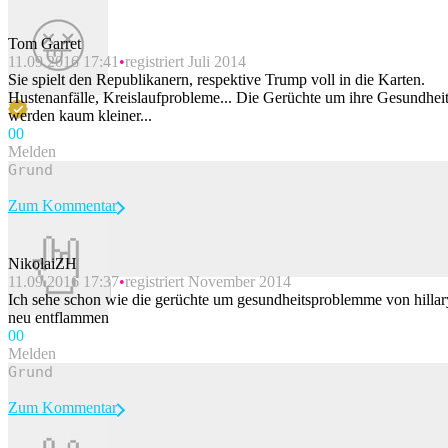
Tom Garret
11.09.2016 17:41
registriert Juli 2014
Sie spielt den Republikanern, respektive Trump voll in die Karten.
Hustenanfälle, Kreislaufprobleme... Die Gerüchte um ihre Gesundhei
werden kaum kleiner...
0
0
Melden
Zum Kommentar
NikolaiZH
11.09.2016 17:37
registriert November 2014
Beitrag melden
Ich sehe schon wie die gerüchte um gesundheitsproblemme von hillar
neu entflammen
0
0
Melden
Zum Kommentar