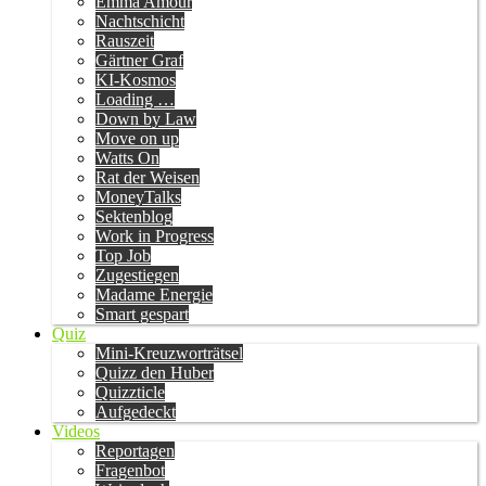
Emma Amour
Nachtschicht
Rauszeit
Gärtner Graf
KI-Kosmos
Loading …
Down by Law
Move on up
Watts On
Rat der Weisen
MoneyTalks
Sektenblog
Work in Progress
Top Job
Zugestiegen
Madame Energie
Smart gespart
Quiz
Mini-Kreuzworträtsel
Quizz den Huber
Quizzticle
Aufgedeckt
Videos
Reportagen
Fragenbot