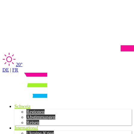
20°
DE
|
FR
Schweiz
Regionen
Abstimmungen
Reisen
International
Ukraine-Krieg