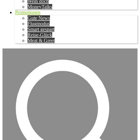
Wein doch
MoneyTalks
Promotionen
Gute News
Flugmodus
Smart gespart
Reise-Glück
Meat & Greet