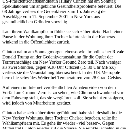
US-Präsidentschaftskandidatin Hillary Clinton hat am Sonntag
Spekulationen um angebliche Gesundheitsprobleme befeuert: Die
68-Jährige verliess die Gedenkfeier zum 15. Jahrestag der
Anschläge vom 11. September 2001 in New York aus
gesundheitlichen Gründen vorzeitig.
Laut ihrem Wahlkampfteam fühlte sie sich «überhitzt». Nach einer
Pause in der Wohnung ihrer Tochter kehrte sie in die Kameras
winkend in die Öffentlichkeit zurück.
Clinton nahm am Sonntagmorgen ebenso wie ihr politischer Rivale
Donald Trump an der Gedenkveranstaltung für die Opfer der
Terroranschläge am New Yorker Ground Zero teil. Nach weniger
als zwei Stunden, gegen 9.30 Uhr Ortszeit (15.30 Uhr MESZ),
verliess sie die Veranstaltung überraschend. In der US-Metropole
herrschte schwüles Wetter bei Temperaturen von 28 Grad Celsius.
Auf einem im Internet veröffentlichten Amateurvideo von dem
Vorfall am Ground Zero ist zu sehen, wie Clinton schwankend vor
dem Fahrzeug steht, das sie wegfahren soll. Sie scheint zu stolpern,
wird jedoch von Mitarbeitern gestützt.
Clinton habe sich «überhitzt» gefühlt und habe sich deshalb in die
New Yorker Wohnung ihrer Tochter Chelsea begeben, teilte ihr
Wahlkampfteam mit. Es gehe ihr wieder «viel besser». Gegen
Mittag trat Clinton wieder auf die Strasse. Sie winkte lächelnd in die