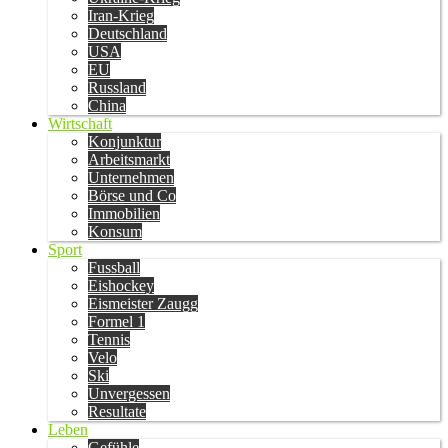
Iran-Krieg
Deutschland
USA
EU
Russland
China
Wirtschaft
Konjunktur
Arbeitsmarkt
Unternehmen
Börse und Co
Immobilien
Konsum
Sport
Fussball
Eishockey
Eismeister Zaugg
Formel 1
Tennis
Velo
Ski
Unvergessen
Resultate
Leben
Gefühle