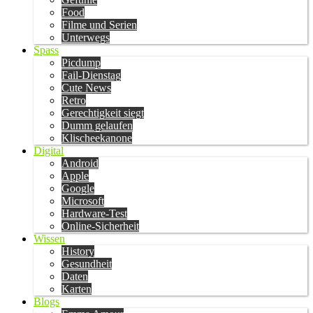
Food
Filme und Serien
Unterwegs
Spass
Picdump
Fail-Dienstag
Cute News
Retro
Gerechtigkeit siegt
Dumm gelaufen
Klischeekanone
Digital
Android
Apple
Google
Microsoft
Hardware-Test
Online-Sicherheit
Wissen
History
Gesundheit
Daten
Karten
Blogs