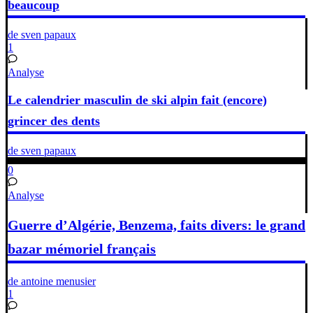
beaucoup
de sven papaux
1
Analyse
Le calendrier masculin de ski alpin fait (encore)
grincer des dents
de sven papaux
0
Analyse
Guerre d’Algérie, Benzema, faits divers: le grand
bazar mémoriel français
de antoine menusier
1