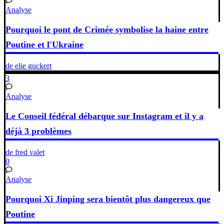
Analyse
Pourquoi le pont de Crimée symbolise la haine entre
Poutine et l'Ukraine
de elie guckert
3
Analyse
Le Conseil fédéral débarque sur Instagram et il y a
déjà 3 problèmes
de fred valet
0
Analyse
Pourquoi Xi Jinping sera bientôt plus dangereux que
Poutine