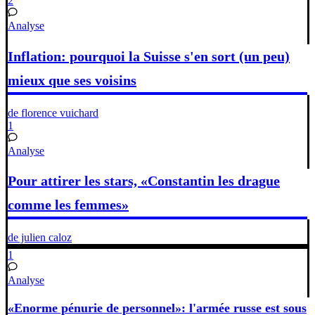
2
Analyse
Inflation: pourquoi la Suisse s'en sort (un peu)
mieux que ses voisins
de florence vuichard
1
Analyse
Pour attirer les stars, «Constantin les drague
comme les femmes»
de julien caloz
1
Analyse
«Enorme pénurie de personnel»: l'armée russe est sous