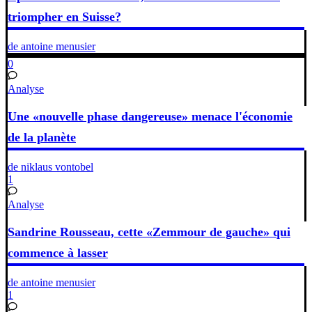
triompher en Suisse?
de antoine menusier
0
Analyse
Une «nouvelle phase dangereuse» menace l'économie
de la planète
de niklaus vontobel
1
Analyse
Sandrine Rousseau, cette «Zemmour de gauche» qui
commence à lasser
de antoine menusier
1