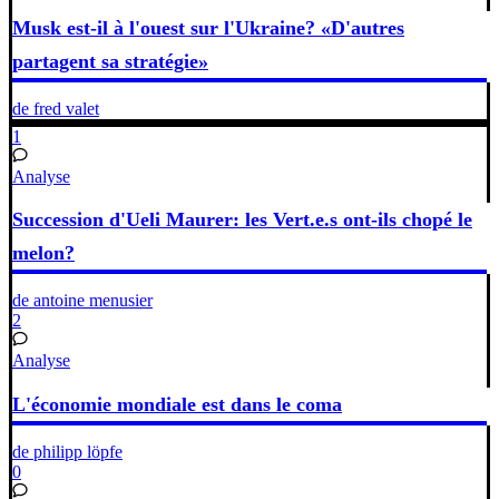
Musk est-il à l'ouest sur l'Ukraine? «D'autres
partagent sa stratégie»
de fred valet
1
Analyse
Succession d'Ueli Maurer: les Vert.e.s ont-ils chopé le
melon?
de antoine menusier
2
Analyse
L'économie mondiale est dans le coma
de philipp löpfe
0