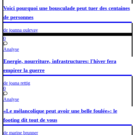
Voici pourquoi une bousculade peut tuer des centaines
de personnes
de joanna oulevay
0
Analyse
Energie, nourriture, infrastructures: l'hiver fera
empirer la guerre
de joana rettig
0
Analyse
«Le mélancolique peut avoir une belle foulée»: le
footing dit tout de vous
de marine brunner