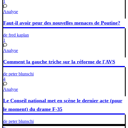
1
Analyse
Faut-il avoir peur des nouvelles menaces de Poutine?
de fred kaplan
1
Analyse
Comment la gauche triche sur la réforme de l'AVS
de peter blunschi
4
Analyse
Le Conseil national met en scène le dernier acte (pour
le moment) du drame F-35
de peter blunschi