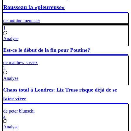
Rousseau la «pleureuse»
de antoine menusier
1
Analyse
Est-ce le début de la fin pour Poutine?
de matthew sussex
2
Analyse
Chaos total à Londres: Liz Truss risque déjà de se
faire virer
de peter blunschi
2
Analyse