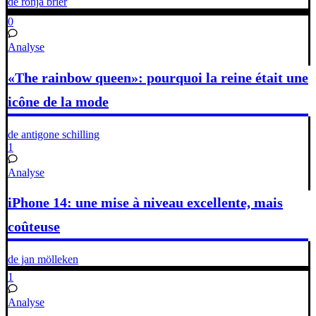
de ronja brier
0
Analyse
«The rainbow queen»: pourquoi la reine était une
icône de la mode
de antigone schilling
1
Analyse
iPhone 14: une mise à niveau excellente, mais
coûteuse
de jan mölleken
1
Analyse