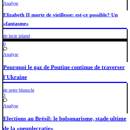
Analyse
Elizabeth II morte de vieillesse: est-ce possible? Un
«fantasme»
de lucie inland
0
Analyse
Pourquoi le gaz de Poutine continue de traverser
l'Ukraine
de peter blunschi
3
Analyse
Elections au Brésil: le bolsonarisme, stade ultime
de la «peuplecratie»