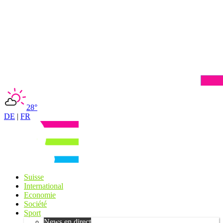
28°
DE
|
FR
Suisse
International
Economie
Société
Sport
News en direct