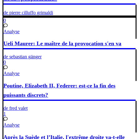
de pierre cilluffo grimaldi
0
Analyse
Ueli Maurer: Le maître de la provocation s'en va
de sebastian gänger
0
Analyse
Poutine, Elizabeth II, Federer: est-ce la fin des
puissants discrets?
de fred valet
1
Analyse
Après la Suède et l’Italie, l'extrême droite va-t-elle