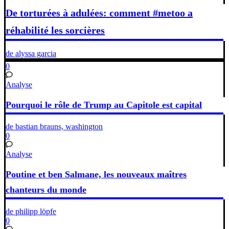
De torturées à adulées: comment #metoo a
réhabilité les sorcières
de alyssa garcia
0
Analyse
Pourquoi le rôle de Trump au Capitole est capital
de bastian brauns, washington
0
Analyse
Poutine et ben Salmane, les nouveaux maîtres
chanteurs du monde
de philipp löpfe
0