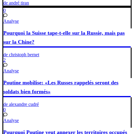
de andré tiran
0
Analyse
Pourquoi la Suisse tape-t-elle sur la Russie, mais pas
sur la Chine?
de christoph bernet
2
Analyse
Poutine mobilise: «Les Russes rappelés seront des
soldats bien formés»
de alexandre cudré
0
Analyse
Pourquoi Poutine veut annexer les territoires occupés