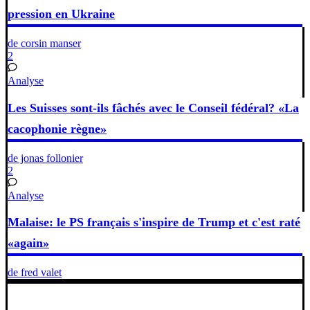
pression en Ukraine
de corsin manser
2
Analyse
Les Suisses sont-ils fâchés avec le Conseil fédéral? «La
cacophonie règne»
de jonas follonier
2
Analyse
Malaise: le PS français s'inspire de Trump et c'est raté
«again»
de fred valet