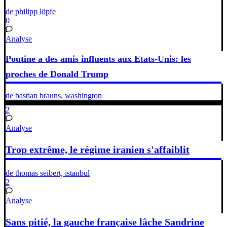
de philipp löpfe
0
Analyse
Poutine a des amis influents aux Etats-Unis: les
proches de Donald Trump
de bastian brauns, washington
2
Analyse
Trop extrême, le régime iranien s'affaiblit
de thomas seibert, istanbul
2
Analyse
Sans pitié, la gauche française lâche Sandrine