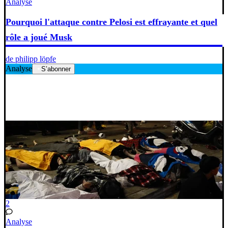
Analyse
Pourquoi l'attaque contre Pelosi est effrayante et quel
rôle a joué Musk
de philipp löpfe
Analyse
S’abonner
2
Analyse