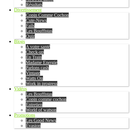
Résultats
Divertissement
Copin Comme Cochon
Cute-News
Fails
Les Bouffistas
Quiz
Blogs
A votre santé
Check-up
En Train
Madame Energie
Parlons cash
Vintage
Watts On
Work in progress
Vidéos
Les Bouffistas
Copin comme cochon
Entretien
World of watson
Promotions
Les Good News
Évasion