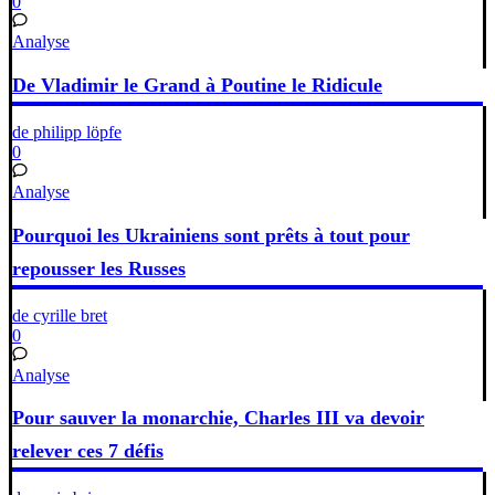
0
Analyse
De Vladimir le Grand à Poutine le Ridicule
de philipp löpfe
0
Analyse
Pourquoi les Ukrainiens sont prêts à tout pour
repousser les Russes
de cyrille bret
0
Analyse
Pour sauver la monarchie, Charles III va devoir
relever ces 7 défis