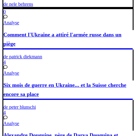
de nele behrens
0
Analyse
Comment l'Ukraine a attiré l'armée russe dans un
piège
de patrick diekmann
4
Analyse
Six mois de guerre en Ukraine... et la Suisse cherche
encore sa place
de peter blunschi
4
Analyse
Alexandre Douguine, père de Darya Douguina et