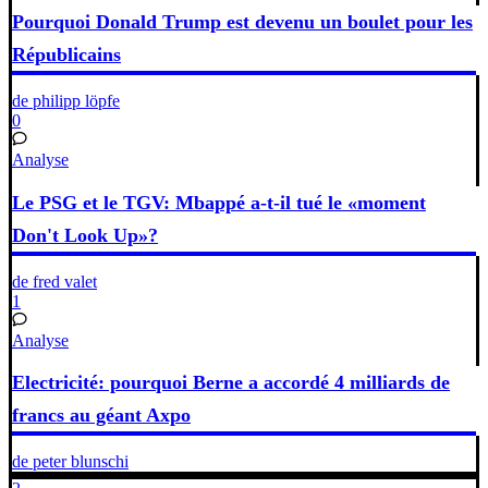
Pourquoi Donald Trump est devenu un boulet pour les
Républicains
de philipp löpfe
0
Analyse
Le PSG et le TGV: Mbappé a-t-il tué le «moment
Don't Look Up»?
de fred valet
1
Analyse
Electricité: pourquoi Berne a accordé 4 milliards de
francs au géant Axpo
de peter blunschi