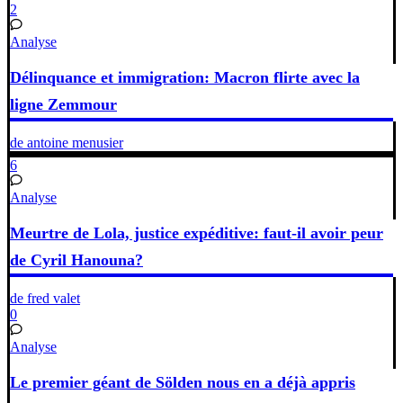
2
Analyse
Délinquance et immigration: Macron flirte avec la
ligne Zemmour
de antoine menusier
6
Analyse
Meurtre de Lola, justice expéditive: faut-il avoir peur
de Cyril Hanouna?
de fred valet
0
Analyse
Le premier géant de Sölden nous en a déjà appris