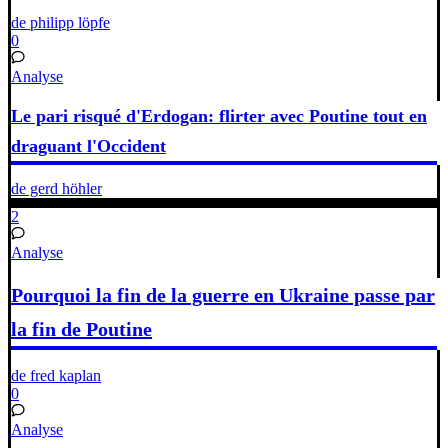
de philipp löpfe
0
Analyse
Le pari risqué d'Erdogan: flirter avec Poutine tout en
draguant l'Occident
de gerd höhler
2
Analyse
Pourquoi la fin de la guerre en Ukraine passe par
la fin de Poutine
de fred kaplan
0
Analyse