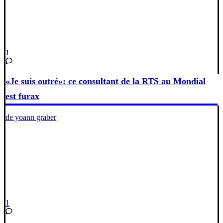
1
«Je suis outré»: ce consultant de la RTS au Mondial
est furax
de yoann graber
1