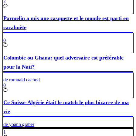
2
Parmelin a mis une casquette et le monde est parti en
cacahuète
0
Colombie ou Ghana: quel adversaire est préférable
pour la Nati?
de romuald cachod
0
Ce Suisse-Algérie était le match le plus bizarre de ma
vie
de yoann graber
1