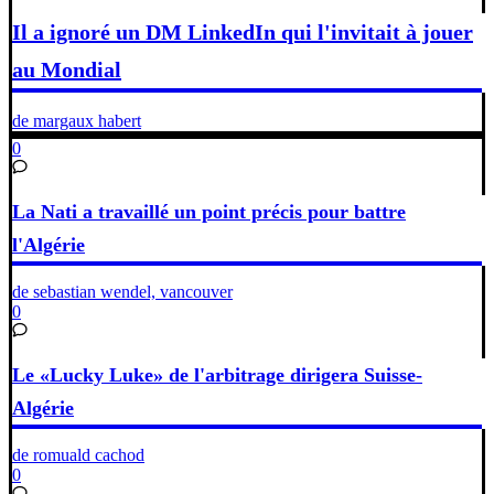
Il a ignoré un DM LinkedIn qui l'invitait à jouer
au Mondial
de margaux habert
0
La Nati a travaillé un point précis pour battre
l'Algérie
de sebastian wendel, vancouver
0
Le «Lucky Luke» de l'arbitrage dirigera Suisse-
Algérie
de romuald cachod
0