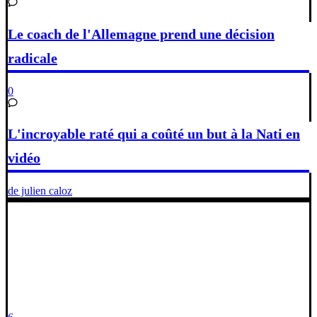
Le coach de l'Allemagne prend une décision
radicale
0
L'incroyable raté qui a coûté un but à la Nati en
vidéo
de julien caloz