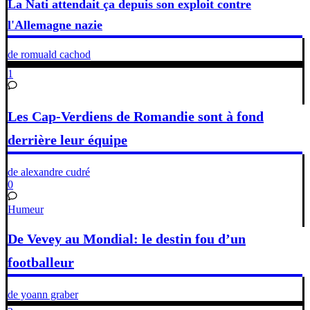
La Nati attendait ça depuis son exploit contre
l'Allemagne nazie
de romuald cachod
1
Les Cap-Verdiens de Romandie sont à fond
derrière leur équipe
de alexandre cudré
0
Humeur
De Vevey au Mondial: le destin fou d’un
footballeur
de yoann graber