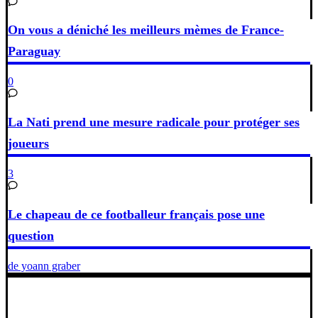
On vous a déniché les meilleurs mèmes de France-
Paraguay
0
La Nati prend une mesure radicale pour protéger ses
joueurs
3
Le chapeau de ce footballeur français pose une
question
de yoann graber