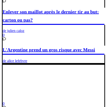
Enlever son maillot après le dernier tir au but:
carton ou pas?
de julien caloz
0
L'Argentine prend un gros risque avec Messi
de alice lefebvre
0