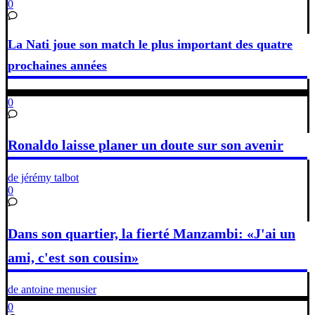
0
La Nati joue son match le plus important des quatre
prochaines années
0
Ronaldo laisse planer un doute sur son avenir
de jérémy talbot
0
Dans son quartier, la fierté Manzambi: «J'ai un
ami, c'est son cousin»
de antoine menusier
0