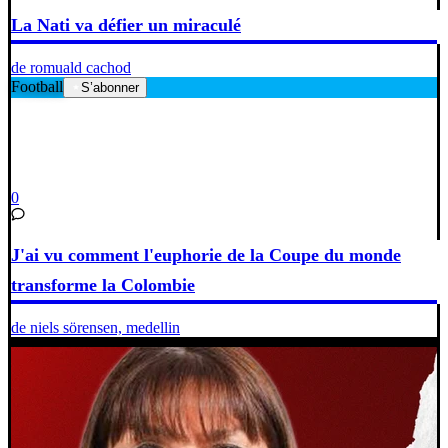
La Nati va défier un miraculé
de romuald cachod
Football
S’abonner
0
J'ai vu comment l'euphorie de la Coupe du monde
transforme la Colombie
de niels sörensen, medellin