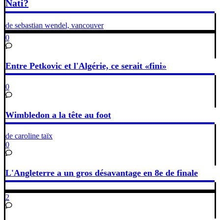
Nati?
de sebastian wendel, vancouver
0
Entre Petkovic et l'Algérie, ce serait «fini»
0
Wimbledon a la tête au foot
de caroline taïx
0
L'Angleterre a un gros désavantage en 8e de finale
2