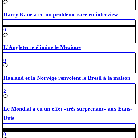
Harry Kane a eu un problème rare en interview
0
L'Angleterre élimine le Mexique
0
Haaland et la Norvège renvoient le Brésil à la maison
2
Le Mondial a eu un effet «très surprenant» aux Etats-
Unis
0