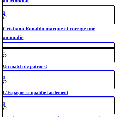
au Mondial
0
Cristiano Ronaldo marque et corrige une
anomalie
1
Un match de patrons!
0
L'Espagne se qualifie facilement
0