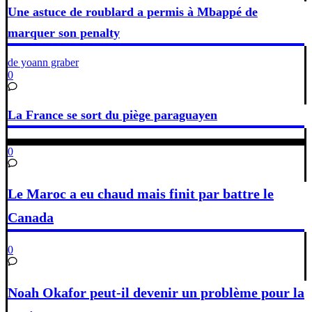
Une astuce de roublard a permis à Mbappé de
marquer son penalty
de yoann graber
0
La France se sort du piège paraguayen
0
Le Maroc a eu chaud mais finit par battre le
Canada
0
Noah Okafor peut-il devenir un problème pour la