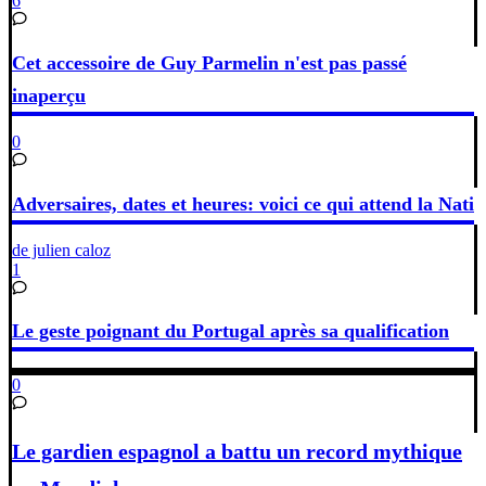
6
Cet accessoire de Guy Parmelin n'est pas passé
inaperçu
0
Adversaires, dates et heures: voici ce qui attend la Nati
de julien caloz
1
Le geste poignant du Portugal après sa qualification
0
Le gardien espagnol a battu un record mythique