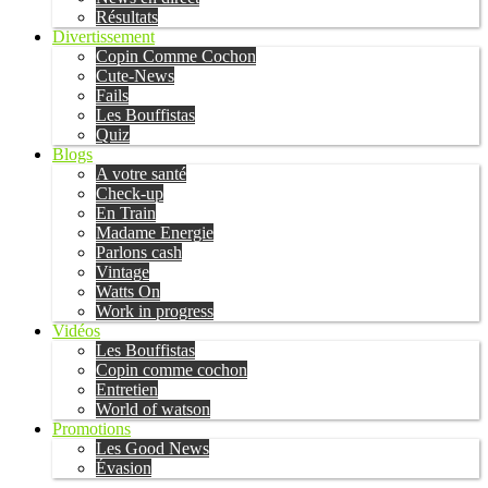
Résultats
Divertissement
Copin Comme Cochon
Cute-News
Fails
Les Bouffistas
Quiz
Blogs
A votre santé
Check-up
En Train
Madame Energie
Parlons cash
Vintage
Watts On
Work in progress
Vidéos
Les Bouffistas
Copin comme cochon
Entretien
World of watson
Promotions
Les Good News
Évasion