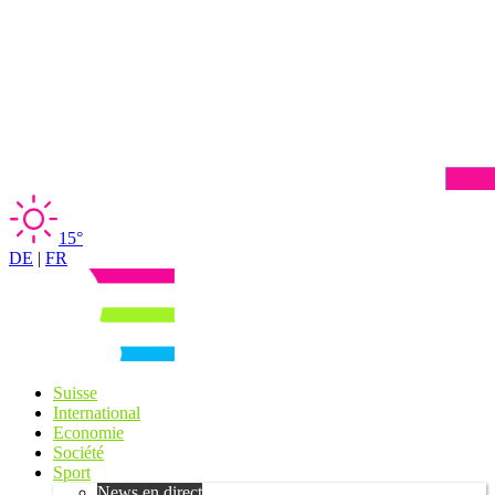
15°
DE
|
FR
Suisse
International
Economie
Société
Sport
News en direct