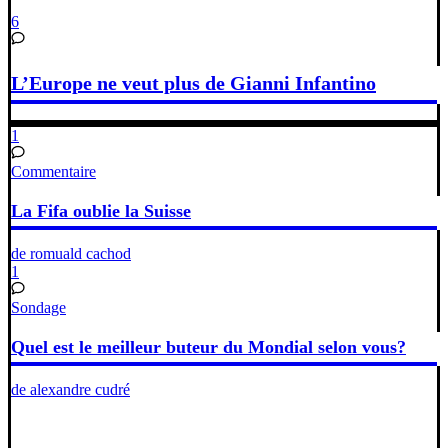
6
L’Europe ne veut plus de Gianni Infantino
1
Commentaire
La Fifa oublie la Suisse
de romuald cachod
1
Sondage
Quel est le meilleur buteur du Mondial selon vous?
de alexandre cudré