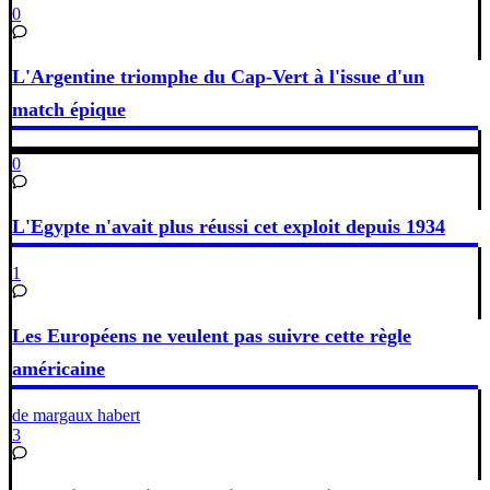
0
L'Argentine triomphe du Cap-Vert à l'issue d'un
match épique
0
L'Egypte n'avait plus réussi cet exploit depuis 1934
1
Les Européens ne veulent pas suivre cette règle
américaine
de margaux habert
3