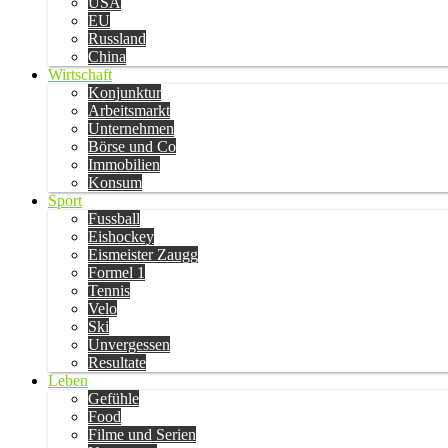
USA
EU
Russland
China
Wirtschaft
Konjunktur
Arbeitsmarkt
Unternehmen
Börse und Co
Immobilien
Konsum
Sport
Fussball
Eishockey
Eismeister Zaugg
Formel 1
Tennis
Velo
Ski
Unvergessen
Resultate
Leben
Gefühle
Food
Filme und Serien