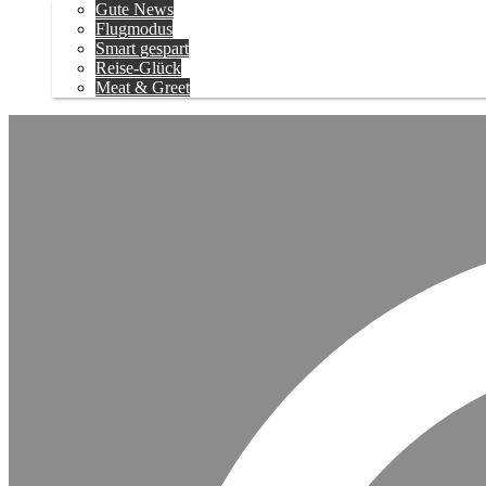
Gute News
Flugmodus
Smart gespart
Reise-Glück
Meat & Greet