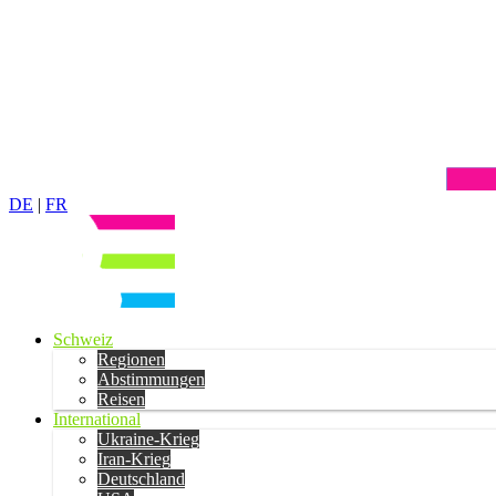
DE
|
FR
Schweiz
Regionen
Abstimmungen
Reisen
International
Ukraine-Krieg
Iran-Krieg
Deutschland