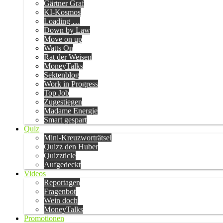
Gärtner Graf
KI-Kosmos
Loading …
Down by Law
Move on up
Watts On
Rat der Weisen
MoneyTalks
Sektenblog
Work in Progress
Top Job
Zugestiegen
Madame Energie
Smart gespart
Quiz
Mini-Kreuzworträtsel
Quizz den Huber
Quizzticle
Aufgedeckt
Videos
Reportagen
Fragenbot
Wein doch
MoneyTalks
Promotionen