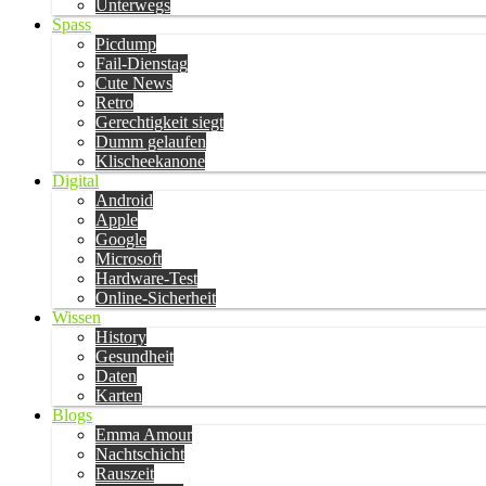
Unterwegs
Spass
Picdump
Fail-Dienstag
Cute News
Retro
Gerechtigkeit siegt
Dumm gelaufen
Klischeekanone
Digital
Android
Apple
Google
Microsoft
Hardware-Test
Online-Sicherheit
Wissen
History
Gesundheit
Daten
Karten
Blogs
Emma Amour
Nachtschicht
Rauszeit