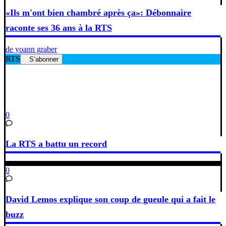
«Ils m'ont bien chambré après ça»: Débonnaire
raconte ses 36 ans à la RTS
de yoann graber
RTS
S’abonner
0
La RTS a battu un record
0
David Lemos explique son coup de gueule qui a fait le
buzz