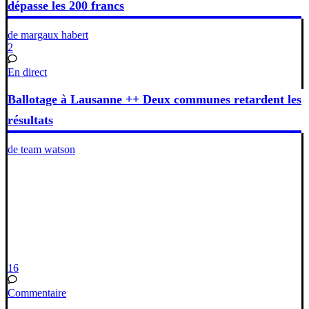
dépasse les 200 francs
de margaux habert
2
En direct
Ballotage à Lausanne ++ Deux communes retardent les
résultats
de team watson
16
Commentaire