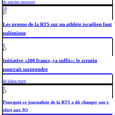
de antoine menusier
16
Les propos de la RTS sur un athlète israélien font
polémique
0
Initiative «200 francs, ça suffit»: le scrutin
pourrait surprendre
de kilian marti
6
Pourquoi ce journaliste de la RTS a dû changer son t-
shirt aux JO