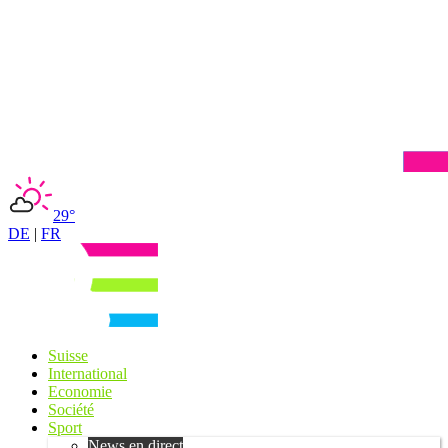
29°
DE
|
FR
Suisse
International
Economie
Société
Sport
News en direct