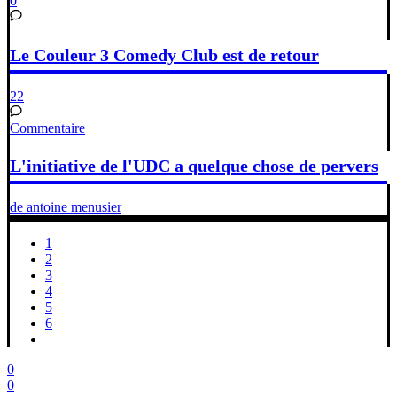
0
Le Couleur 3 Comedy Club est de retour
22
Commentaire
L'initiative de l'UDC a quelque chose de pervers
de antoine menusier
1
2
3
4
5
6
0
0