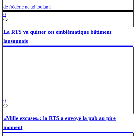
de frédéric nejad toulami
0
La RTS va quitter cet emblématique bâtiment
lausannois
0
«Mille excuses»: la RTS a envoyé la pub au pire
moment