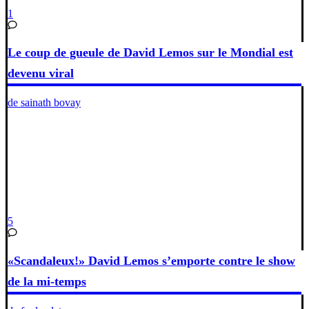
1
Le coup de gueule de David Lemos sur le Mondial est
devenu viral
de sainath bovay
5
«Scandaleux!» David Lemos s’emporte contre le show
de la mi-temps