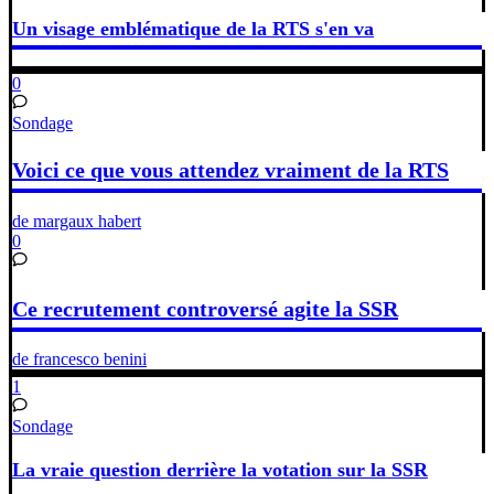
Un visage emblématique de la RTS s'en va
0
Sondage
Voici ce que vous attendez vraiment de la RTS
de margaux habert
0
Ce recrutement controversé agite la SSR
de francesco benini
1
Sondage
La vraie question derrière la votation sur la SSR