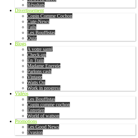
Résultats
Divertissement
Copin Comme Cochon
Cute-News
Fails
Les Bouffistas
Quiz
Blogs
A votre santé
Check-up
En Train
Madame Energie
Parlons cash
Vintage
Watts On
Work in progress
Vidéos
Les Bouffistas
Copin comme cochon
Entretien
World of watson
Promotions
Les Good News
Évasion