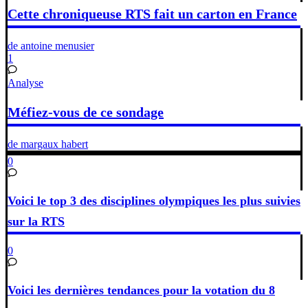
Cette chroniqueuse RTS fait un carton en France
de antoine menusier
1
Analyse
Méfiez-vous de ce sondage
de margaux habert
0
Voici le top 3 des disciplines olympiques les plus suivies
sur la RTS
0
Voici les dernières tendances pour la votation du 8