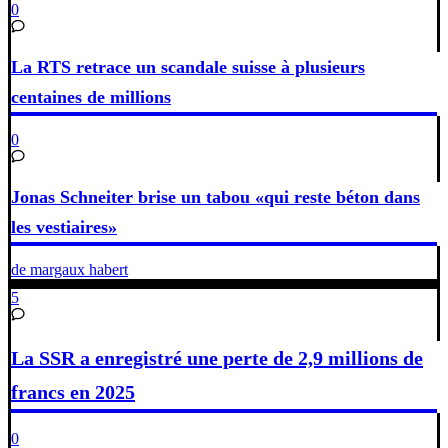
0
La RTS retrace un scandale suisse à plusieurs
centaines de millions
0
Jonas Schneiter brise un tabou «qui reste béton dans
les vestiaires»
de margaux habert
5
La SSR a enregistré une perte de 2,9 millions de
francs en 2025
0