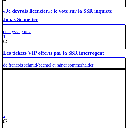
«Je devrais licencier»: le vote sur la SSR inquiète
Jonas Schneiter
de alyssa garcia
1
Les tickets VIP offerts par la SSR interrogent
de françois schmid-bechtel et rainer sommerhalder
2