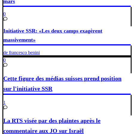
mars
0
Initiative SSR: «Les deux camps exagèrent
massivement»
de francesco benini
0
Cette figure des médias suisses prend position
sur l'initiative SSR
1
La RTS visée par des plaintes après le
commentaire aux JO sur Israël