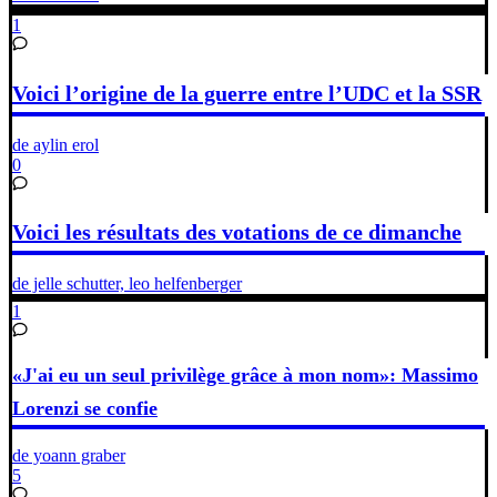
1
Voici l’origine de la guerre entre l’UDC et la SSR
de aylin erol
0
Voici les résultats des votations de ce dimanche
de jelle schutter, leo helfenberger
1
«J'ai eu un seul privilège grâce à mon nom»: Massimo
Lorenzi se confie
de yoann graber
5