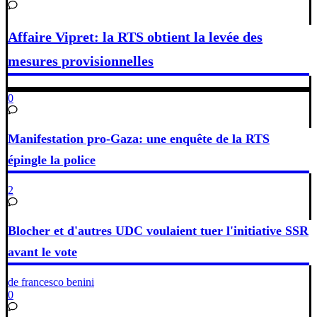
Affaire Vipret: la RTS obtient la levée des
mesures provisionnelles
0
Manifestation pro-Gaza: une enquête de la RTS
épingle la police
2
Blocher et d'autres UDC voulaient tuer l'initiative SSR
avant le vote
de francesco benini
0