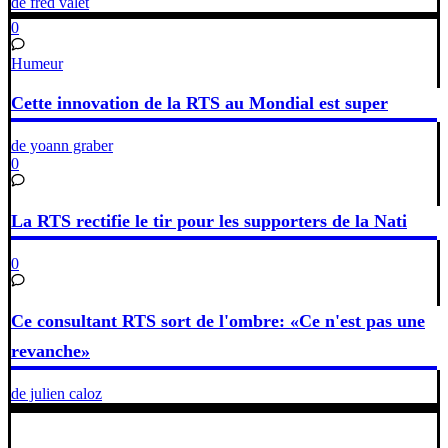
de fred valet
0
Humeur
Cette innovation de la RTS au Mondial est super
de yoann graber
0
La RTS rectifie le tir pour les supporters de la Nati
0
Ce consultant RTS sort de l'ombre: «Ce n'est pas une
revanche»
de julien caloz