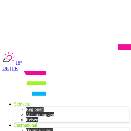
18°
DE
|
FR
Schweiz
Regionen
Abstimmungen
Reisen
International
Ukraine-Krieg