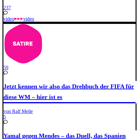
237
video
video
59
Jetzt kennen wir also das Drehbuch der FIFA für
diese WM – hier ist es
von Ralf Meile
5
Yamal gegen Mendes – das Duell, das Spanien