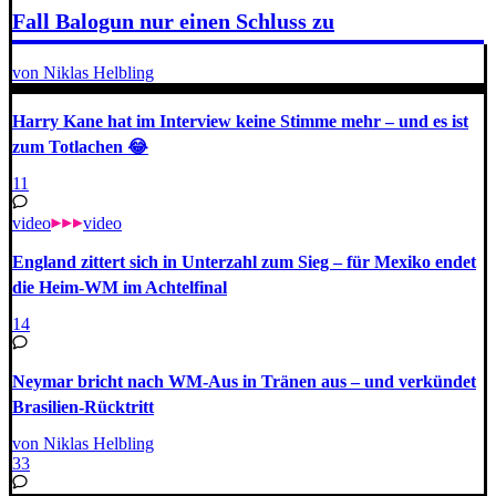
Fall Balogun nur einen Schluss zu
von Niklas Helbling
Harry Kane hat im Interview keine Stimme mehr – und es ist
zum Totlachen 😂
11
video
video
England zittert sich in Unterzahl zum Sieg – für Mexiko endet
die Heim-WM im Achtelfinal
14
Neymar bricht nach WM-Aus in Tränen aus – und verkündet
Brasilien-Rücktritt
von Niklas Helbling
33