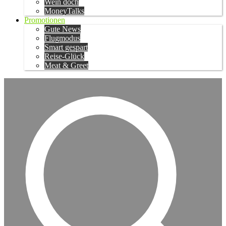
Wein doch
MoneyTalks
Promotionen
Gute News
Flugmodus
Smart gespart
Reise-Glück
Meat & Greet