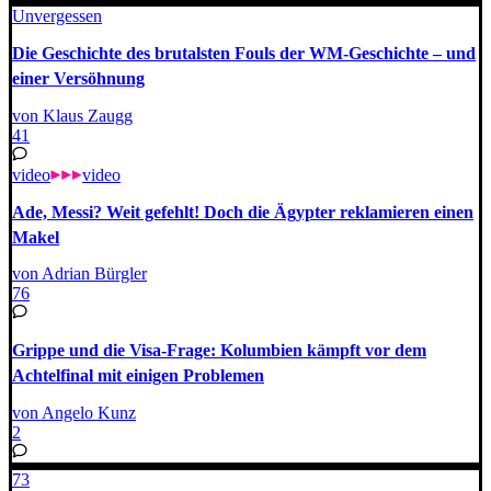
Unvergessen
Die Geschichte des brutalsten Fouls der WM-Geschichte – und
einer Versöhnung
von Klaus Zaugg
41
video
video
Ade, Messi? Weit gefehlt! Doch die Ägypter reklamieren einen
Makel
von Adrian Bürgler
76
Grippe und die Visa-Frage: Kolumbien kämpft vor dem
Achtelfinal mit einigen Problemen
von Angelo Kunz
2
73