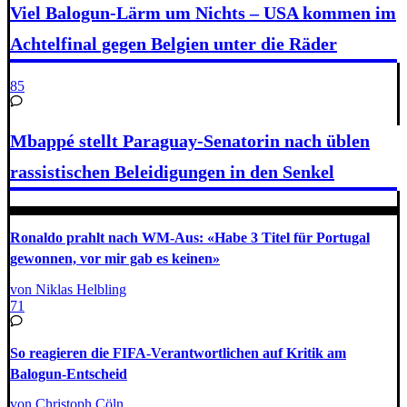
Viel Balogun-Lärm um Nichts – USA kommen im
Achtelfinal gegen Belgien unter die Räder
85
Mbappé stellt Paraguay-Senatorin nach üblen
rassistischen Beleidigungen in den Senkel
Ronaldo prahlt nach WM-Aus: «Habe 3 Titel für Portugal
gewonnen, vor mir gab es keinen»
von Niklas Helbling
71
So reagieren die FIFA-Verantwortlichen auf Kritik am
Balogun-Entscheid
von Christoph Cöln