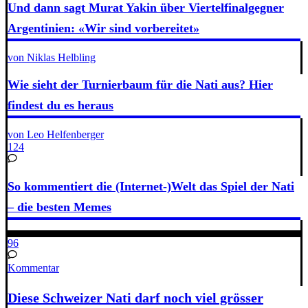
Und dann sagt Murat Yakin über Viertelfinalgegner
Argentinien: «Wir sind vorbereitet»
von Niklas Helbling
Wie sieht der Turnierbaum für die Nati aus? Hier
findest du es heraus
von Leo Helfenberger
124
So kommentiert die (Internet-)Welt das Spiel der Nati
– die besten Memes
96
Kommentar
Diese Schweizer Nati darf noch viel grösser