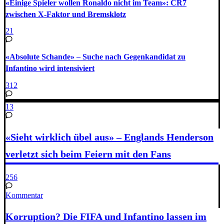
«Einige Spieler wollen Ronaldo nicht im Team»: CR7
zwischen X-Faktor und Bremsklotz
21
«Absolute Schande» – Suche nach Gegenkandidat zu
Infantino wird intensiviert
312
13
«Sieht wirklich übel aus» – Englands Henderson
verletzt sich beim Feiern mit den Fans
256
Kommentar
Korruption? Die FIFA und Infantino lassen im