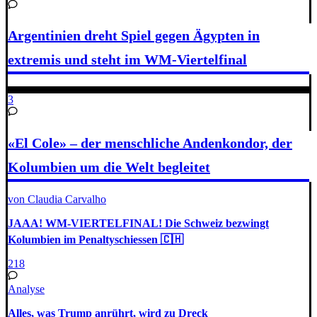
Argentinien dreht Spiel gegen Ägypten in
extremis und steht im WM-Viertelfinal
3
«El Cole» – der menschliche Andenkondor, der
Kolumbien um die Welt begleitet
von Claudia Carvalho
JAAA! WM-VIERTELFINAL! Die Schweiz bezwingt
Kolumbien im Penaltyschiessen 🇨🇭
218
Analyse
Alles, was Trump anrührt, wird zu Dreck