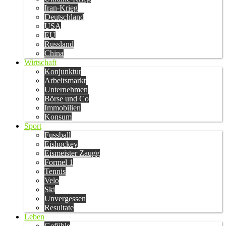
Iran-Krieg
Deutschland
USA
EU
Russland
China
Wirtschaft
Konjunktur
Arbeitsmarkt
Unternehmen
Börse und Co
Immobilien
Konsum
Sport
Fussball
Eishockey
Eismeister Zaugg
Formel 1
Tennis
Velo
Ski
Unvergessen
Resultate
Leben
Gefühle