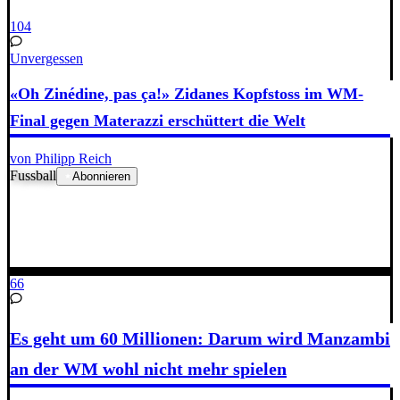
104
Unvergessen
«Oh Zinédine, pas ça!» Zidanes Kopfstoss im WM-
Final gegen Materazzi erschüttert die Welt
von Philipp Reich
Fussball
Abonnieren
66
Es geht um 60 Millionen: Darum wird Manzambi
an der WM wohl nicht mehr spielen