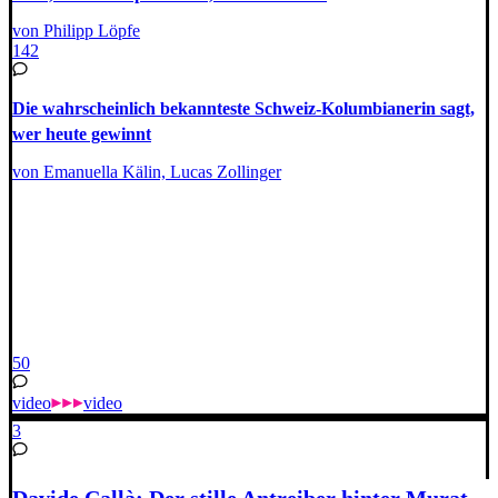
von Philipp Löpfe
142
Die wahrscheinlich bekannteste Schweiz-Kolumbianerin sagt,
wer heute gewinnt
von Emanuella Kälin, Lucas Zollinger
50
video
video
3