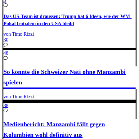
3
Das US-Team ist draussen: Trump hat 6 Ideen, wie der WM-
Pokal trotzdem in den USA bleibt
von Timo Rizzi
30
48
So könnte die Schweizer Nati ohne Manzambi
spielen
von Timo Rizzi
88
Medienbericht: Manzambi fällt gegen
Kolumbien wohl definitiv aus