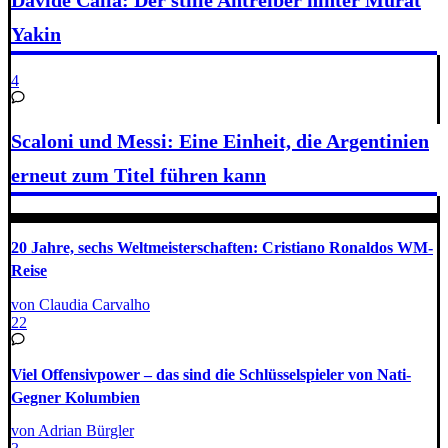
Davide Callà: Der stille Antreiber hinter Murat
Yakin
4
Scaloni und Messi: Eine Einheit, die Argentinien
erneut zum Titel führen kann
20 Jahre, sechs Weltmeisterschaften: Cristiano Ronaldos WM-
Reise
von Claudia Carvalho
22
Viel Offensivpower – das sind die Schlüsselspieler von Nati-
Gegner Kolumbien
von Adrian Bürgler