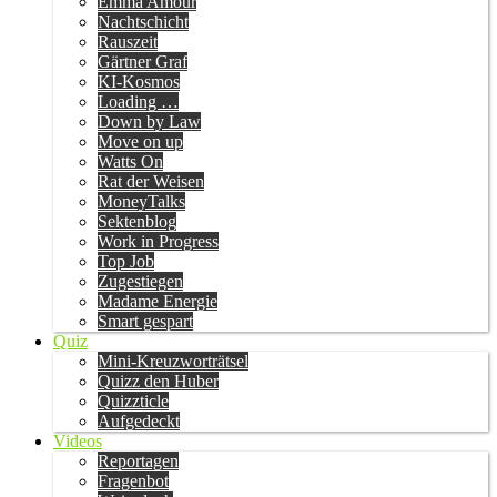
Emma Amour
Nachtschicht
Rauszeit
Gärtner Graf
KI-Kosmos
Loading …
Down by Law
Move on up
Watts On
Rat der Weisen
MoneyTalks
Sektenblog
Work in Progress
Top Job
Zugestiegen
Madame Energie
Smart gespart
Quiz
Mini-Kreuzworträtsel
Quizz den Huber
Quizzticle
Aufgedeckt
Videos
Reportagen
Fragenbot