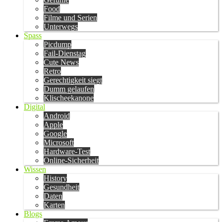
Food
Filme und Serien
Unterwegs
Spass
Picdump
Fail-Dienstag
Cute News
Retro
Gerechtigkeit siegt
Dumm gelaufen
Klischeekanone
Digital
Android
Apple
Google
Microsoft
Hardware-Test
Online-Sicherheit
Wissen
History
Gesundheit
Daten
Karten
Blogs