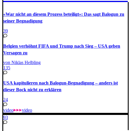
«War nicht an diesem Prozess beteiligt»: Das sagt Balogun zu
seiner Begnadigung
39
Belgien verhöhnt FIFA und Trump nach Sieg – USA geben
Versagen zu
von Niklas Helbling
135
USA kapitulieren nach Balogun-Begnadigung – anders ist
dieser Bock nicht zu erklären
24
video
video
93