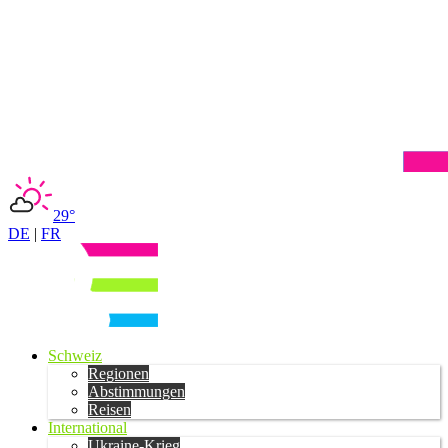
29°
DE
|
FR
Schweiz
Regionen
Abstimmungen
Reisen
International
Ukraine-Krieg