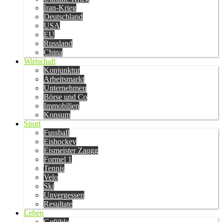
Iran-Krieg
Deutschland
USA
EU
Russland
China
Wirtschaft
Konjunktur
Arbeitsmarkt
Unternehmen
Börse und Co
Immobilien
Konsum
Sport
Fussball
Eishockey
Eismeister Zaugg
Formel 1
Tennis
Velo
Ski
Unvergessen
Resultate
Leben
Gefühle