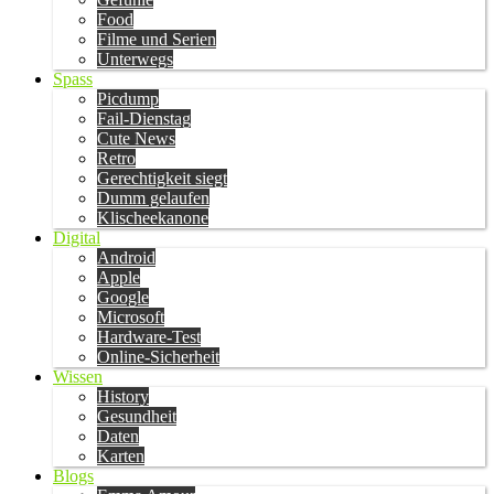
Food
Filme und Serien
Unterwegs
Spass
Picdump
Fail-Dienstag
Cute News
Retro
Gerechtigkeit siegt
Dumm gelaufen
Klischeekanone
Digital
Android
Apple
Google
Microsoft
Hardware-Test
Online-Sicherheit
Wissen
History
Gesundheit
Daten
Karten
Blogs