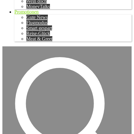
Wein doch
MoneyTalks
Promotionen
Gute News
Flugmodus
Smart gespart
Reise-Glück
Meat & Greet