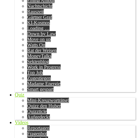
Emma Amour
Nachtschicht
Rauszeit
Gärtner Graf
KI-Kosmos
Loading …
Down by Law
Move on up
Watts On
Rat der Weisen
MoneyTalks
Sektenblog
Work in Progress
Top Job
Zugestiegen
Madame Energie
Smart gespart
Quiz
Mini-Kreuzworträtsel
Quizz den Huber
Quizzticle
Aufgedeckt
Videos
Reportagen
Fragenbot